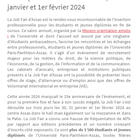
janvier et 1er février 2024
La Job Fair d’Assas est le rendez-vous incontournable de l'insertion
Texte
professionnelle pour les étudiants et jeunes diplômés en fin de
cursus. Ce salon annuel, organisé par la
Mission orientation emplo
i
de l'université et dont l'accueil est assuré par une vingtaine
d'étudiants ambassadeurs, favorise les rencontres et les échanges
entre professionnels, étudiants et jeunes diplômés de l'Université
Paris-Panthéon-Assas. Il s’agit d’un événement de recrutement
majeur pour les métiers du droit, de la science politique, de
l'économie, de la gestion, de l'information et de la communication.
Les cabinets d'avocats, entreprises et institutions publiques
présents à la Job Fair d'Assas ont la possibilité de présenter leurs
offres de stage, d'alternance ou d'emploi ainsi que des offres de
Volontariat international en entreprise (VIE).
Cette année 2024 marquait le 15e anniversaire de l'événement, et
pour la première fois et face à son succès inégalé, la Job Fair s’est
déroulée sur trois jours les 30, 31 janvier et 1er février 2024 au
centre Assas dans le hall mais également sur la mezzanine et dans
le Patio. La Job Fair a connu une hausse de fréquentation de 40%
par rapport aux éditions précédentes et un nombre croissant
d’inscrits côté exposants. Ce sont
plus de 1 500 étudiants et jeunes
diplômés
de l'Université Paris-Panthéon-Assas, toutes filières