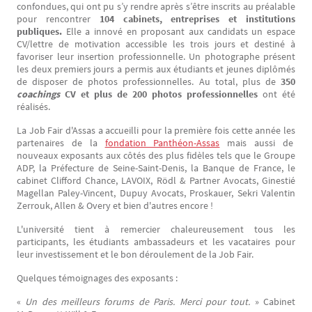
confondues, qui ont pu s’y rendre après s’être inscrits au préalable
pour rencontrer
104 cabinets, entreprises et institutions
publiques.
Elle a innové en proposant aux candidats un espace
CV/lettre de motivation accessible les trois jours et destiné à
favoriser leur insertion professionnelle. Un photographe présent
les deux premiers jours a permis aux étudiants et jeunes diplômés
de disposer de photos professionnelles. Au total, plus de
350
coachings
CV et plus de 200 photos professionnelles
ont été
réalisés.
La Job Fair d'Assas a accueilli pour la première fois cette année les
partenaires de la
fondation Panthéon-Assas
mais aussi de
nouveaux exposants aux côtés des plus fidèles tels que le Groupe
ADP, la Préfecture de Seine-Saint-Denis, la Banque de France, le
cabinet Clifford Chance, LAVOIX, Rödl & Partner Avocats, Ginestié
Magellan Paley-Vincent, Dupuy Avocats, Proskauer, Sekri Valentin
Zerrouk, Allen & Overy et bien d'autres encore !
L'université tient à remercier chaleureusement tous les
participants, les étudiants ambassadeurs et les vacataires pour
leur investissement et le bon déroulement de la Job Fair.
Quelques témoignages des exposants :
«
Un des meilleurs forums de Paris. Merci pour tout.
» Cabinet