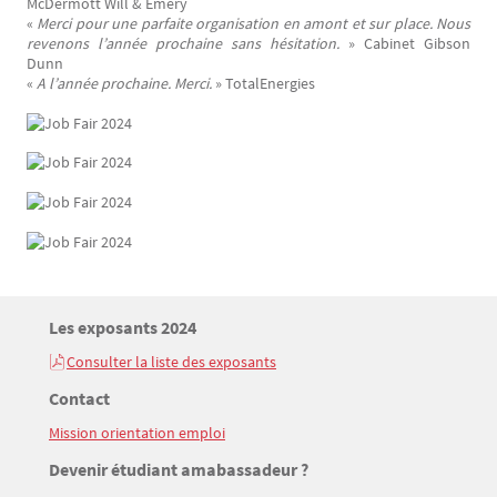
McDermott Will & Emery
«
Merci pour une parfaite organisation en amont et sur place. Nous
revenons l’année prochaine sans hésitation.
» Cabinet Gibson
Dunn
«
A l’année prochaine. Merci.
» TotalEnergies
Titre
Les exposants 2024
Bloc(s) libre(s)
Consulter la liste des exposants
Texte
Titre
Contact
Mission orientation emploi
Texte
Titre
Devenir étudiant amabassadeur ?