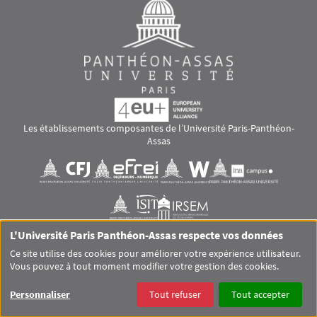
Les établissements composantes de l’Université Paris-Panthéon-
Assas
Images
Visuel svg
Visuel svg
Visuel svg
Visuel svg
Visuel svg
Visuel svg
L'Université Paris Panthéon-Assas respecte vos données
RS footer
Ce site utilise des cookies pour améliorer votre expérience utilisateur.
Vous pouvez à tout moment modifier votre gestion des cookies.
Pied de page Assas Principal
SITEMAP
GLOSSAIRE
MENTIONS LÉGALES
Personnaliser
Tout refuser
Tout accepter
DONNÉES PERSONNELLES
COOKIES
ACCESSIBILITÉ