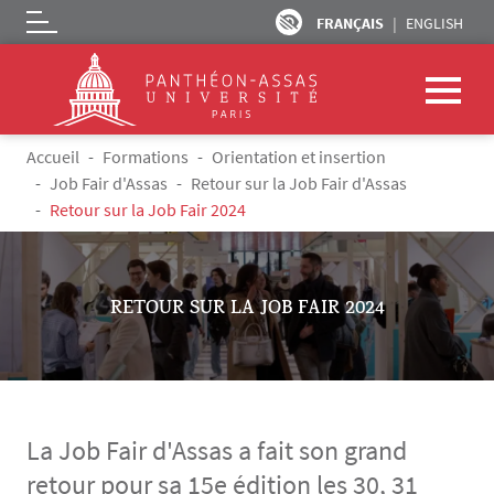
FRANÇAIS
ENGLISH
Logo
Aller au contenu principal
Fil d'Ariane
Accueil
Formations
Orientation et insertion
Job Fair d'Assas
Retour sur la Job Fair d'Assas
Retour sur la Job Fair 2024
RETOUR SUR LA JOB FAIR 2024
La Job Fair d'Assas a fait son grand
retour pour sa 15e édition les 30, 31