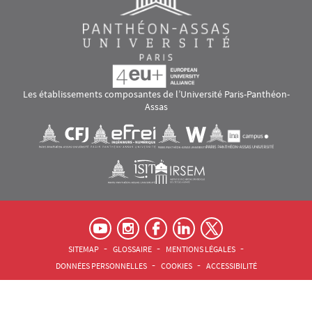
Les établissements composantes de l’Université Paris-Panthéon-
Assas
Images
Visuel svg
Visuel svg
Visuel svg
Visuel svg
Visuel svg
Visuel svg
RS footer
Pied de page Assas Principal
SITEMAP
GLOSSAIRE
MENTIONS LÉGALES
DONNÉES PERSONNELLES
COOKIES
ACCESSIBILITÉ