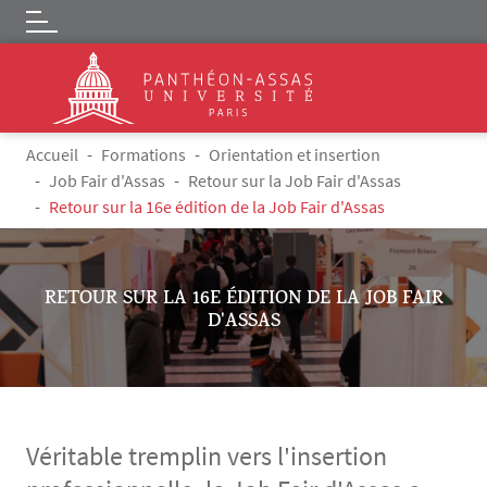
Logo
Aller au contenu principal
Fil d'Ariane
Accueil
Formations
Orientation et insertion
Job Fair d'Assas
Retour sur la Job Fair d'Assas
Retour sur la 16e édition de la Job Fair d'Assas
RETOUR SUR LA 16E ÉDITION DE LA JOB FAIR
D'ASSAS
Véritable tremplin vers l'insertion