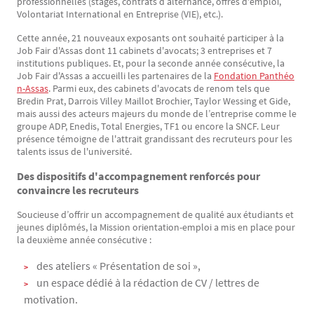
professionnelles (stages, contrats d’alternance, offres d'emploi,
Volontariat International en Entreprise (VIE), etc.).
Cette année, 21 nouveaux exposants ont souhaité participer à la
Job Fair d'Assas dont 11 cabinets d'avocats; 3 entreprises et 7
institutions publiques. Et, pour la seconde année consécutive, la
Job Fair d'Assas a accueilli les partenaires de la
Fondation Panthéo
n-Assas
. Parmi eux, des cabinets d'avocats de renom tels que
Bredin Prat, Darrois Villey Maillot Brochier, Taylor Wessing et Gide,
mais aussi des acteurs majeurs du monde de l’entreprise comme le
groupe ADP, Enedis, Total Energies, TF1 ou encore la SNCF. Leur
présence témoigne de l'attrait grandissant des recruteurs pour les
talents issus de l'université.
Des dispositifs d'accompagnement renforcés pour
convaincre les recruteurs
Soucieuse d’offrir un accompagnement de qualité aux étudiants et
jeunes diplômés, la Mission orientation-emploi a mis en place pour
la deuxième année consécutive :
des ateliers « Présentation de soi »,
un espace dédié à la rédaction de CV / lettres de
motivation.