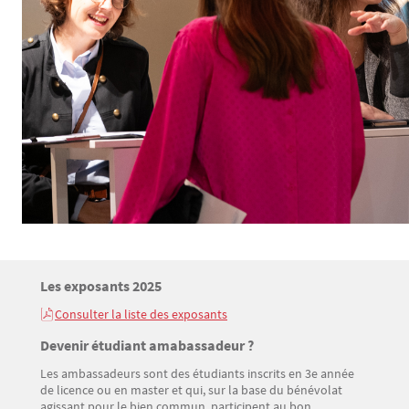
Titre
Les exposants 2025
Bloc(s) libre(s)
Consulter la liste des exposants
Texte
Titre
Devenir étudiant amabassadeur ?
Les ambassadeurs sont des étudiants inscrits en 3e année
Texte
de licence ou en master et qui, sur la base du bénévolat
agissant pour le bien commun, participent au bon