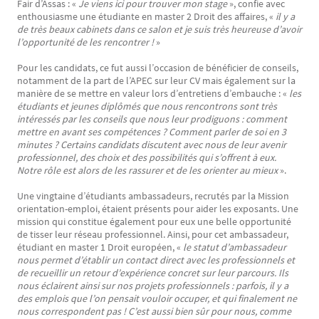
Fair d’Assas : «
Je viens ici pour trouver mon stage
», confie avec
enthousiasme une étudiante en master 2 Droit des affaires, «
il y a
de très beaux cabinets dans ce salon et je suis très heureuse d’avoir
l’opportunité de les rencontrer !
»
Pour les candidats, ce fut aussi l’occasion de bénéficier de conseils,
notamment de la part de l’APEC sur leur CV mais également sur la
manière de se mettre en valeur lors d’entretiens d’embauche : «
les
étudiants et jeunes diplômés que nous rencontrons sont très
intéressés par les conseils que nous leur prodiguons : comment
mettre en avant ses compétences ? Comment parler de soi en 3
minutes ? Certains candidats discutent avec nous de leur avenir
professionnel, des choix et des possibilités qui s’offrent à eux.
Notre rôle est alors de les rassurer et de les orienter au mieux
».
Une vingtaine d’étudiants ambassadeurs, recrutés par la Mission
orientation-emploi, étaient présents pour aider les exposants. Une
mission qui constitue également pour eux une belle opportunité
de tisser leur réseau professionnel. Ainsi, pour cet ambassadeur,
étudiant en master 1 Droit européen, «
le statut d’ambassadeur
nous permet d’établir un contact direct avec les professionnels et
de recueillir un retour d’expérience concret sur leur parcours. Ils
nous éclairent ainsi sur nos projets professionnels : parfois, il y a
des emplois que l’on pensait vouloir occuper, et qui finalement ne
nous correspondent pas ! C’est aussi bien sûr pour nous, comme