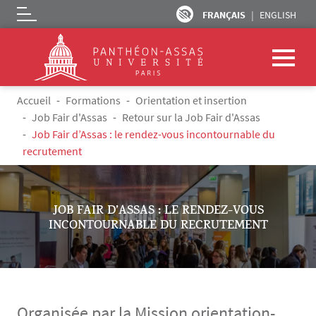
FRANÇAIS
ENGLISH
Logo
Aller au contenu principal
Fil d'Ariane
Accueil
Formations
Orientation et insertion
Job Fair d'Assas
Retour sur la Job Fair d'Assas
Job Fair d’Assas : le rendez-vous incontournable du
recrutement
JOB FAIR D’ASSAS : LE RENDEZ-VOUS
INCONTOURNABLE DU RECRUTEMENT
Organisée par la Mission orientation-