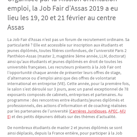
emploi, la Job Fair d’Assas 2019 a eu
lieu les 19, 20 et 21 février au centre
Assas
La Job Fair d'Assas n'est pas un forum de recrutement ordinaire. Sa
Texte
particularité ? Elle est accessible sur inscription aux étudiants et
jeunes diplômés, toutes filières confondues, de l’université Paris 2
Panthéon-Assas (master 2, magistère 3ème année, LLM, doctorat)
ainsi qu'aux étudiants et jeunes diplômés en droit de toutes les
universités françaises. Les recruteurs présents à la Job Fair ont
l’opportunité chaque année de présenter leurs offres de stage,
d’alternance ou d’emploi ainsi que des offres de volontariat
international en entreprise (VIE). Cette année, pour la première fois,
le salon s’est déroulé sur 3 jours, avec un panel exceptionnel de 78
exposants composés de cabinets, entreprises et partenaires. Au
programme : des rencontres entre étudiants/jeunes diplômés et
professionnels, des actions d’information et de coaching réalisées
par les partenaires de l’université (
Carrières Juridiques
,
APEC
,
AFJ
E)
et des petits déjeuners débats sur des thèmes d’actualité.
De nombreux étudiants de master 2 et jeunes diplômés se sont
ainsi déplacés, depuis la France entière, pour participer à la Job