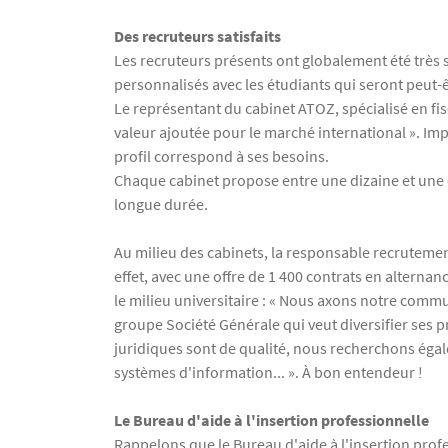
Des recruteurs satisfaits
Les recruteurs présents ont globalement été très sa
personnalisés avec les étudiants qui seront peut-
Le représentant du cabinet ATOZ, spécialisé en fisc
valeur ajoutée pour le marché international ». Im
profil correspond à ses besoins.
Chaque cabinet propose entre une dizaine et une c
longue durée.
Au milieu des cabinets, la responsable recrutemen
effet, avec une offre de 1 400 contrats en alternan
le milieu universitaire : « Nous axons notre comm
groupe Société Générale qui veut diversifier ses pro
juridiques sont de qualité, nous recherchons égal
systèmes d'information... ». À bon entendeur !
Le Bureau d'aide à l'insertion professionnelle
Rappelons que le Bureau d'aide à l'insertion prof