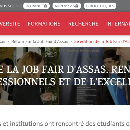
NOS SITES
INTRANET
MON ASSAS
BIBLIOTHÈQUES
Assas
VERSITÉ
FORMATIONS
RECHERCHE
INTERNA
sas
Retour sur la Job Fair d'Assas
5e édition de la Job Fair d'A
E LA JOB FAIR D'ASSAS. R
SSIONNELS ET DE L'EXCE
 et institutions ont rencontré des étudiants d