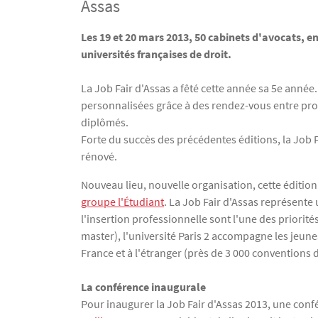
Assas
Texte
Les 19 et 20 mars 2013, 50 cabinets d'avocats, en
universités françaises de droit.
La Job Fair d'Assas a fêté cette année sa 5e anné
personnalisées grâce à des rendez-vous entre profe
diplômés.
Forte du succès des précédentes éditions, la Job Fa
rénové.
Nouveau lieu, nouvelle organisation, cette éditio
groupe l'Étudiant
. La Job Fair d'Assas représente 
l'insertion professionnelle sont l'une des priorité
master), l'université Paris 2 accompagne les jeune
France et à l'étranger (près de 3 000 conventions
La conférence inaugurale
Pour inaugurer la Job Fair d'Assas 2013, une confér