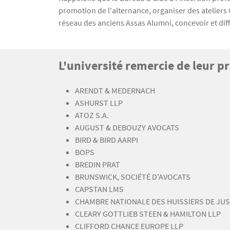
promotion de l'alternance, organiser des ateliers
réseau des anciens Assas Alumni, concevoir et dif
Titre
L'université remercie de leur pr
Bloc(s) libre(s)
Texte
ARENDT & MEDERNACH
ASHURST LLP
ATOZ S.A.
AUGUST & DEBOUZY AVOCATS
BIRD & BIRD AARPI
BOPS
BREDIN PRAT
BRUNSWICK, SOCIÉTÉ D'AVOCATS
CAPSTAN LMS
CHAMBRE NATIONALE DES HUISSIERS DE JUS
CLEARY GOTTLIEB STEEN & HAMILTON LLP
CLIFFORD CHANCE EUROPE LLP