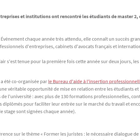
treprises et institutions ont rencontré les étudiants de master 2,
e. Événement chaque année très attendu, elle connaît un succès gr
ssionnels d'entreprises, cabinets d'avocats français et internation
ir s'est tenue pour la première fois cette année sur deux jours, les
n a été co-organisée par
le Bureau d'aide à l'insertion professionnel
une véritable opportunité de mise en relation entre les étudiants et
s de l'université : avec plus de 130 formations professionnelles, con
s diplômés pour faciliter leur entrée sur le marché du travail et enc
 de stage sont signées chaque année).
ence sur le thème « Former les juristes : le nécessaire dialogue de 