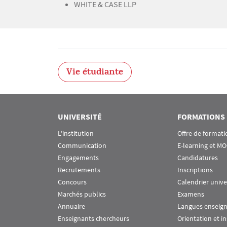
WHITE & CASE LLP
Vie étudiante
UNIVERSITÉ
FORMATIONS
L'institution
Offre de formati
Communication
E-learning et M
Engagements
Candidatures
Recrutements
Inscriptions
Concours
Calendrier unive
Marchés publics
Examens
Annuaire
Langues enseig
Enseignants chercheurs
Orientation et i