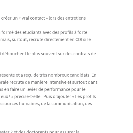
créer un « vrai contact » lors des entretiens
a formé des étudiants avec des profils à forte
ais, surtout, recrute directement en CDI si le
i débouchent le plus souvent sur des contrats de
présente et a reçu de très nombreux candidats. En
nérale recrute de manière intensive et surtout dans
ns en faire un levier de performance pour le
ux ! » précise-t-elle. Puis d'ajouter « Les profils
 ressources humaines, de la communication, des
ster 2 et des doctorants pour assurer la