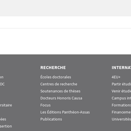
RECHERCHE
INTERNA
on
Écoles doctorales
4EU+
OOC
Centres de recherche
Partir étud
Soutenances de thèses
Venir étudi
Docteurs Honoris Causa
Campus in
rsitaire
Focus
Formations
Les Éditions Panthéon-Assas
Financeme
nées
Publications
Universités
nsertion