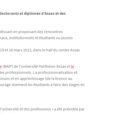
 doctorants et diplômés d'Assas et des
andissant en proposant des rencontres
aux, institutionnels et étudiants ou jeunes
 19 et 20 mars 2013, dans le hall du centre Assas
le
(BAIP) de l'université Panthéon-Assas et
le
 les professionnels. La professionnalisation et
tinues et en apprentissage (de la licence au
ourage vivement les étudiants à faire des stages en
l'université et des professions » a été présidée par