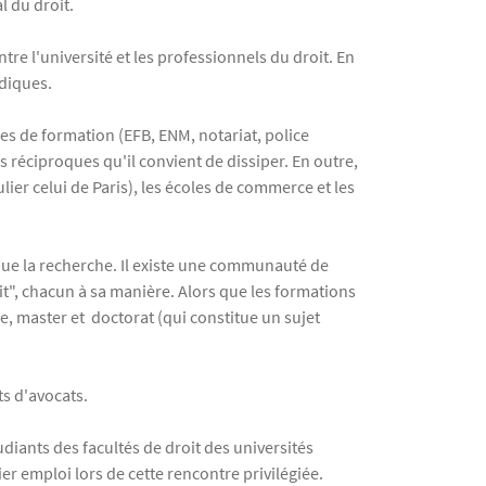
l du droit.
ntre l'université et les professionnels du droit. En
idiques.
les de formation (EFB, ENM, notariat, police
 réciproques qu'il convient de dissiper. En outre,
lier celui de Paris), les écoles de commerce et les
 que la recherche. Il existe une communauté de
it", chacun à sa manière. Alors que les formations
nce, master et doctorat (qui constitue un sujet
ts d'avocats.
udiants des facultés de droit des universités
er emploi lors de cette rencontre privilégiée.