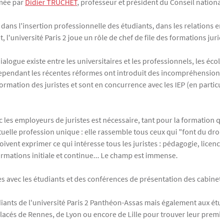
imée par
Didier TRUCHET
, professeur et président du Conseil nationa
 dans l'insertion professionnelle des étudiants, dans les relations e
, l'université Paris 2 joue un rôle de chef de file des formations jur
logue existe entre les universitaires et les professionnels, les éco
. Cependant les récentes réformes ont introduit des incompréhensions
rmation des juristes et sont en concurrence avec les IEP (en particu
ec les employeurs de juristes est nécessaire, tant pour la formation
tuelle profession unique : elle rassemble tous ceux qui "font du dro
 doivent exprimer ce qui intéresse tous les juristes : pédagogie, lice
ormations initiale et continue... Le champ est immense.
es avec les étudiants et des conférences de présentation des cabine
tudiants de l'université Paris 2 Panthéon-Assas mais également aux ét
éplacés de Rennes, de Lyon ou encore de Lille pour trouver leur premi