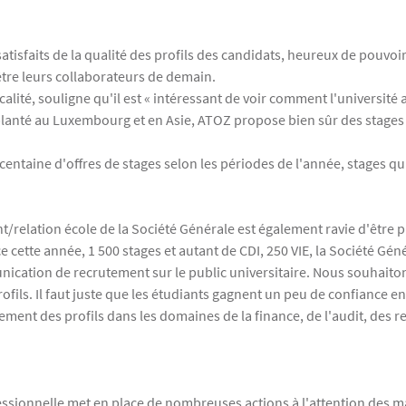
tisfaits de la qualité des profils des candidats, heureux de pouvoir 
être leurs collaborateurs de demain.
alité, souligne qu'il est « intéressant de voir comment l'université 
planté au Luxembourg et en Asie, ATOZ propose bien sûr des stages m
entaine d'offres de stages selon les périodes de l'année, stages qu
t/relation école de la Société Générale est également ravie d'être 
ce cette année, 1 500 stages et autant de CDI, 250 VIE, la Société Gé
unication de recrutement sur le public universitaire. Nous souhaito
fils. Il faut juste que les étudiants gagnent un peu de confiance en e
ement des profils dans les domaines de la finance, de l'audit, des
essionnelle met en place de nombreuses actions à l'attention des ma