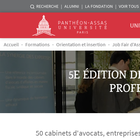
Menu liste sites Assas
RECHERCHE
ALUMNI
LA FONDATION
VOIR TOUS 
Menu 
Logo
UNI
Aller au contenu principal
Fil d'Ariane
Accueil
Formations
Orientation et insertion
Job Fair d'As
5E ÉDITION D
PROFE
50 cabinets d'avocats, entreprises