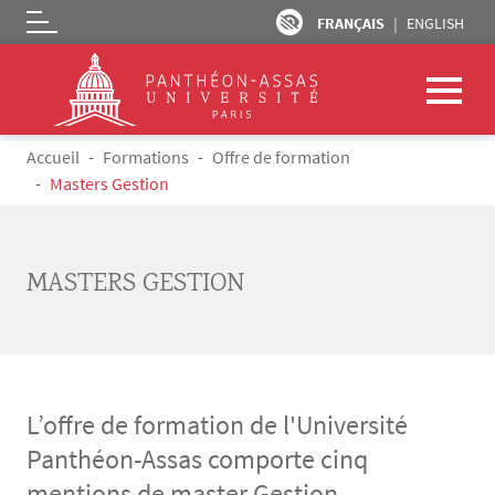
FRANÇAIS
ENGLISH
Logo
Aller au contenu principal
Fil d'Ariane
Accueil
Formations
Offre de formation
Masters Gestion
MASTERS GESTION
L’offre de formation de l'Université
Panthéon-Assas comporte cinq
mentions de master Gestion