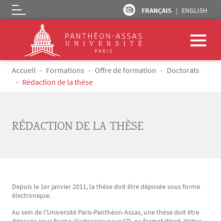
FRANÇAIS
ENGLISH
Logo
Aller au contenu principal
Fil d'Ariane
Accueil
Formations
Offre de formation
Doctorats
Rédaction de la thèse
RÉDACTION DE LA THÈSE
Depuis le 1er janvier 2011, la thèse doit être déposée sous forme
Texte
électronique.
Au sein de l'Université Paris-Panthéon-Assas, une thèse doit être