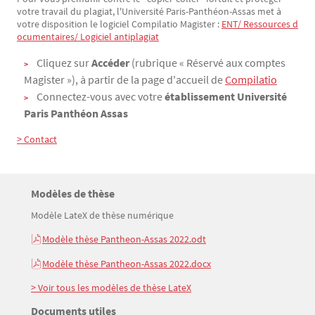
votre travail du plagiat, l'Université Paris-Panthéon-Assas met à
votre disposition le logiciel Compilatio Magister :
ENT/ Ressources d
ocumentaires/ Logiciel antiplagiat
Cliquez sur
Accéder
(rubrique « Réservé aux comptes
Magister »), à partir de la page d'accueil de
Compilatio
Connectez-vous avec votre
établissement
Université
Paris Panthéon Assas
> Contact
Titre
Modèles de thèse
Bloc(s) libre(s)
Modèle LateX de thèse numérique
Texte
Modèle thèse Pantheon-Assas 2022.odt
Modèle thèse Pantheon-Assas 2022.docx
> Voir tous les modèles de thèse LateX
Titre
Documents utiles