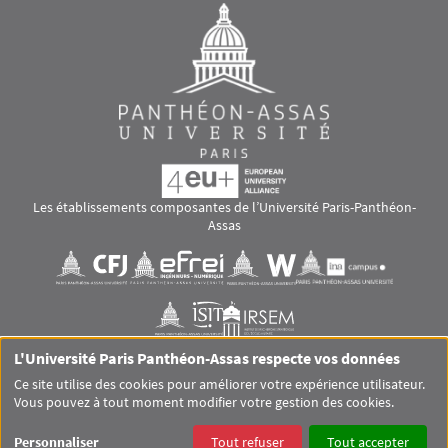
Les établissements composantes de l’Université Paris-Panthéon-
Assas
Images
Visuel svg
Visuel svg
Visuel svg
Visuel svg
Visuel svg
Visuel svg
L'Université Paris Panthéon-Assas respecte vos données
RS footer
Ce site utilise des cookies pour améliorer votre expérience utilisateur.
Vous pouvez à tout moment modifier votre gestion des cookies.
Pied de page Assas Principal
SITEMAP
GLOSSAIRE
MENTIONS LÉGALES
Personnaliser
Tout refuser
Tout accepter