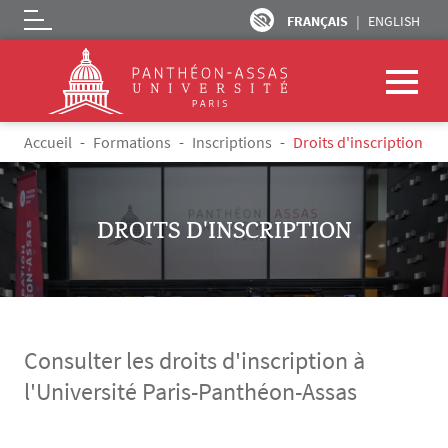
FRANÇAIS
ENGLISH
Logo
Aller au contenu principal
Fil d'Ariane
Accueil
Formations
Inscriptions
Droits d'inscription
DROITS D'INSCRIPTION
Consulter les droits d'inscription à
l'Université Paris-Panthéon-Assas