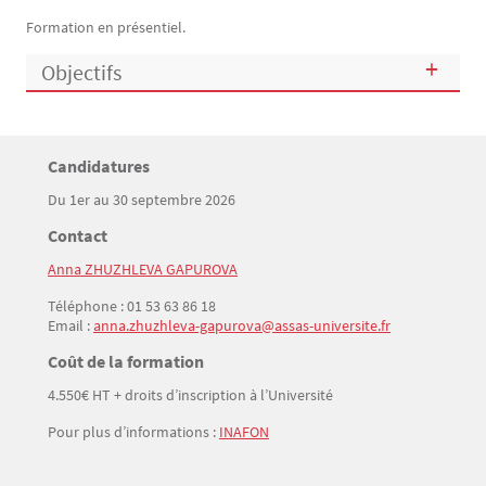
Formation en présentiel.
Objectifs
Titre
Candidatures
Bloc(s) libre(s)
Du 1er au 30 septembre 2026
Texte
Titre
Contact
Anna ZHUZHLEVA GAPUROVA
Texte
Téléphone : 01 53 63 86 18
Email :
anna.zhuzhleva-gapurova@assas-universite.fr
Titre
Coût de la formation
4.550€ HT + droits d’inscription à l’Université
Texte
Pour plus d’informations :
INAFON