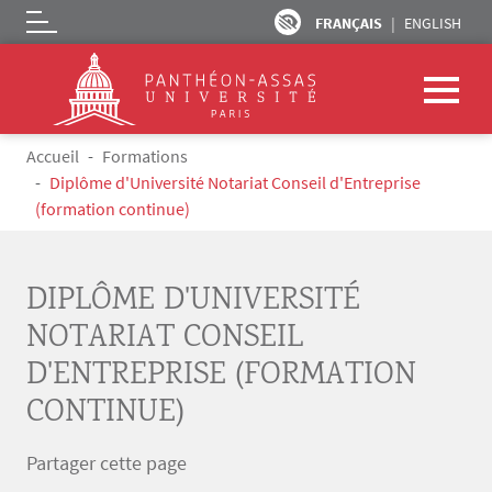
FRANÇAIS
ENGLISH
Logo
Aller au contenu principal
Fil d'Ariane
Accueil
Formations
Diplôme d'Université Notariat Conseil d'Entreprise
(formation continue)
DIPLÔME D'UNIVERSITÉ
NOTARIAT CONSEIL
D'ENTREPRISE (FORMATION
CONTINUE)
Partager cette page