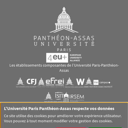
Les établissements composantes de l’Université Paris-Panthéon-
Assas
Images
Visuel svg
Visuel svg
Visuel svg
Visuel svg
Visuel svg
Visuel svg
L'Université Paris Panthéon-Assas respecte vos données
RS footer
Ce site utilise des cookies pour améliorer votre expérience utilisateur.
Vous pouvez à tout moment modifier votre gestion des cookies.
Pied de page Assas Principal