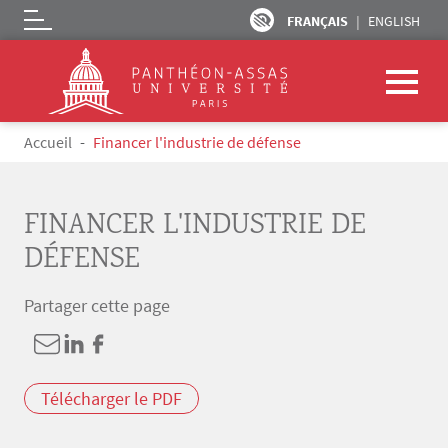
FRANÇAIS
ENGLISH
Logo
Aller au contenu principal
Fil d'Ariane
Accueil
Financer l'industrie de défense
FINANCER L'INDUSTRIE DE
DÉFENSE
Partager cette page
Télécharger le PDF