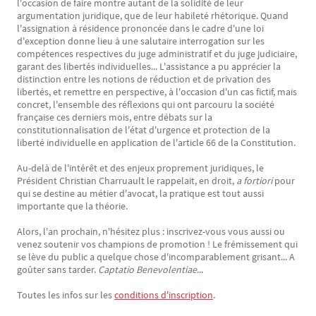
l'occasion de faire montre autant de la solidité de leur
argumentation juridique, que de leur habileté rhétorique. Quand
l'assignation à résidence prononcée dans le cadre d'une loi
d'exception donne lieu à une salutaire interrogation sur les
compétences respectives du juge administratif et du juge judiciaire,
garant des libertés individuelles... L'assistance a pu apprécier la
distinction entre les notions de réduction et de privation des
libertés, et remettre en perspective, à l'occasion d'un cas fictif, mais
concret, l'ensemble des réflexions qui ont parcouru la société
française ces derniers mois, entre débats sur la
constitutionnalisation de l'état d'urgence et protection de la
liberté individuelle en application de l'article 66 de la Constitution.
Au-delà de l'intérêt et des enjeux proprement juridiques, le
Président Christian Charruault le rappelait, en droit,
a fortiori
pour
qui se destine au métier d'avocat, la pratique est tout aussi
importante que la théorie.
Alors, l'an prochain, n'hésitez plus : inscrivez-vous vous aussi ou
venez soutenir vos champions de promotion ! Le frémissement qui
se lève du public a quelque chose d'incomparablement grisant... A
goûter sans tarder.
Captatio Benevolentiae
...
Toutes les infos sur les
conditions d'inscription
.