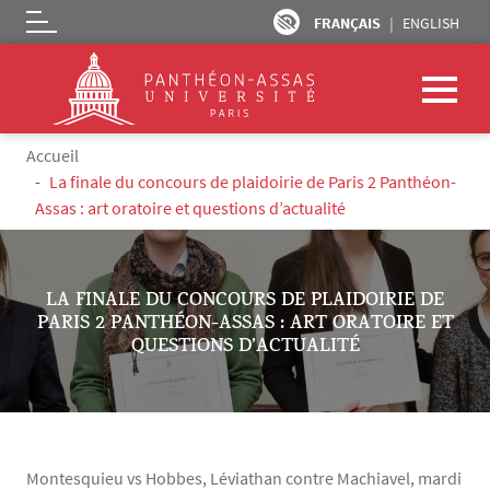
FRANÇAIS
ENGLISH
Logo
Aller au contenu principal
Fil d'Ariane
Accueil
La finale du concours de plaidoirie de Paris 2 Panthéon-
Assas : art oratoire et questions d’actualité
LA FINALE DU CONCOURS DE PLAIDOIRIE DE
PARIS 2 PANTHÉON-ASSAS : ART ORATOIRE ET
QUESTIONS D’ACTUALITÉ
Montesquieu vs Hobbes, Léviathan contre Machiavel, mardi