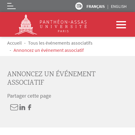
FRANÇAIS
ENGLISH
Logo
Aller au contenu principal
Fil d'Ariane
Accueil
Tous les événements associatifs
Annoncez un événement associatif
ANNONCEZ UN ÉVÉNEMENT
ASSOCIATIF
Partager cette page