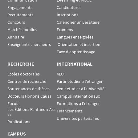
Communication
E-learning et MOOC
Engagements
Candidatures
Recrutements
Inscriptions
Concours
Calendrier universitaire
Marchés publics
Examens
Annuaire
Langues enseignées
Enseignants chercheurs
 Orientation et insertion
Taxe d'apprentissage
RECHERCHE
INTERNATIONAL
Écoles doctorales
4EU+
Centres de recherche
Partir étudier à l'étranger
Soutenances de thèses
Venir étudier à l'université
Docteurs Honoris Causa
Campus internationaux
Focus
Formations à l'étranger
Les Éditions Panthéon-Ass
Financements
as
Universités partenaires
Publications
CAMPUS