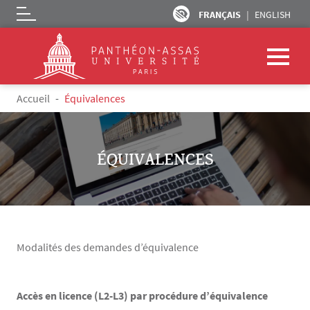
FRANÇAIS
ENGLISH
Logo
Aller au contenu principal
Fil d'Ariane
Accueil
Équivalences
ÉQUIVALENCES
Modalités des demandes d’équivalence
Accès en licence (L2-L3) par procédure d’équivalence
Texte