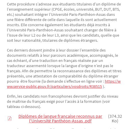
Cette procédure s’adresse aux étudiants titulaires d’un diplôme de
l’enseignement supérieur (CPGE, écoles, université, BUT, DUT, BTS,
etc.) souhaitant intégrer l’Université Paris-Panthéon-Assas dans
une filière différente de celle dans laquelle ils sont actuellement
inscrits. Elle concerne également les étudiants déjà inscrits à
l’Université Paris-Panthéon-Assas souhaitant changer de filière à
l’issue de leur L2 ou de leur L3, ainsi que les candidats, quelle que
soit leur nationalité, titulaires de diplômes étrangers.
Ces derniers doivent joindre à leur dossier l’ensemble des
documents relatifs à leur parcours académique, accompagnés, le
cas échéant, d’une traduction en français réalisée par un
traducteur assermenté lorsque la langue d’origine n’est pas le
français. Afin de permettre la reconnaissance des diplômes et titres
présentés, une attestation de comparabilité du diplôme étranger
pourra être fournie (la demande s’effectue en ligne voir :
https://w
ww.service-public.gouv.fr/particuliers/vosdroits/R38515
).
Enfin, les candidats non francophones devront justifier du niveau
de maîtrise du français exigé pour l’accès à la formation (voir
tableau ci-dessous).
Diplômes de langue française reconnus par
(374.32
l'Université Panthéon-Assas .pdf
Ko)