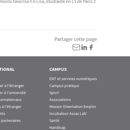
moins favorisa-t-il Lisa, étudiante en L1 de Paris 2
Partager cette page
TIONAL
CAMPUS
ENT et services numériques
ier à l'étranger
Campus pratique
er à l'université
Sport
ternationaux
Associations
 à l'étranger
Mission Orientation Emploi
nts
Incubateur Assas Lab'
 partenaires
Santé
Handicap