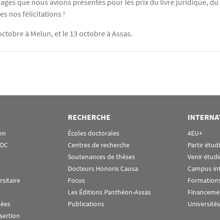
rages que nous avions présentés pour les prix du livre juridique, du 
s nos félicitations !
 octobre à Melun, et le 13 octobre à Assas.
RECHERCHE
INTERNA
on
Écoles doctorales
4EU+
OOC
Centres de recherche
Partir étud
Soutenances de thèses
Venir étudi
Docteurs Honoris Causa
Campus in
rsitaire
Focus
Formations
Les Éditions Panthéon-Assas
Financeme
nées
Publications
Universités
nsertion