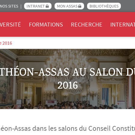
NOS SITES
INTRANET
MON ASSAS
BIBLIOTHÈQUES
Assas
VERSITÉ
FORMATIONS
RECHERCHE
INTERNA
e 2016
THÉON-ASSAS AU SALON D
2016
éon-Assas dans les salons du Conseil Constit