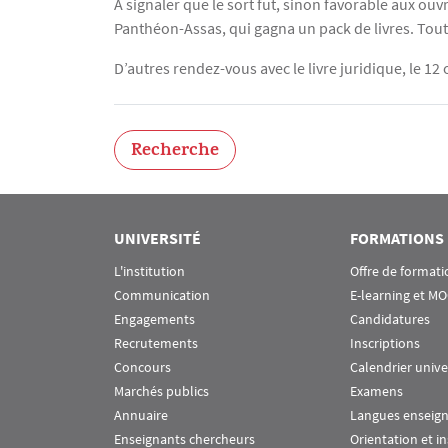
A signaler que le sort fut, sinon favorable aux ouv
Panthéon-Assas, qui gagna un pack de livres. Toute
D’autres rendez-vous avec le livre juridique, le 12
Recherche
UNIVERSITÉ
FORMATIONS
L'institution
Offre de formati
Communication
E-learning et M
Engagements
Candidatures
Recrutements
Inscriptions
Concours
Calendrier unive
Marchés publics
Examens
Annuaire
Langues enseig
Enseignants chercheurs
Orientation et i