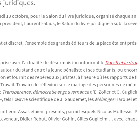
s juridiques.
di 13 octobre, pour le Salon du livre juridique, organisé chaque an
n président, Laurent Fabius, le Salon du livre juridique a subi la sé
et discret, l’ensemble des grands éditeurs de la place étaient présen
 prise avec l'actualité : le désormais incontournable
Daech et le droi
utour du stand entre la jeune pénaliste et ses étudiants, ou encor
n et fournit des repères aux juristes, à l'heure où les rapports de f
oi Travail. Travaux de réflexion sur le mariage des personnes de mêm
re
Transparence, démocratie et gouvernance
d'E. Zoller et G. Guglie
, tels l'œuvre scientifique de J. Gaudemet, les
Mélanges
Harouel et 
anthéon-Assas étaient présents, parmi lesquels Nicolas Molfessis, P
eneur, Didier Rebut, Olivier Gohin, Gilles Guglielmi… avec, chaque