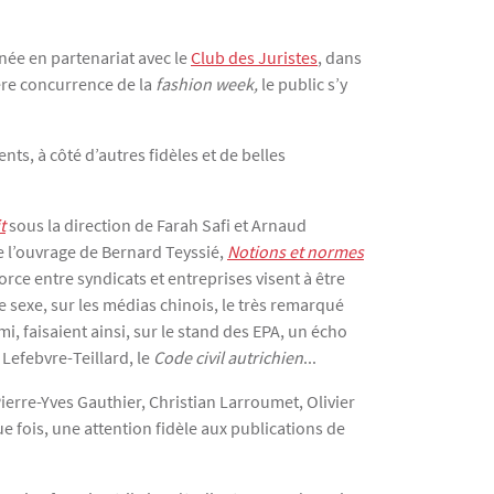
née en partenariat avec le
Club des Juristes
, dans
vère concurrence de la
fashion week,
le public s’y
ts, à côté d’autres fidèles et de belles
t
sous la direction de Farah Safi et Arnaud
e l’ouvrage de Bernard Teyssié,
Notions et normes
orce entre syndicats et entreprises visent à être
e sexe, sur les médias chinois, le très remarqué
lmi, faisaient ainsi, sur le stand des EPA, un écho
Lefebvre-Teillard, le
Code civil
autrichien
...
ierre-Yves Gauthier, Christian Larroumet, Olivier
 fois, une attention fidèle aux publications de