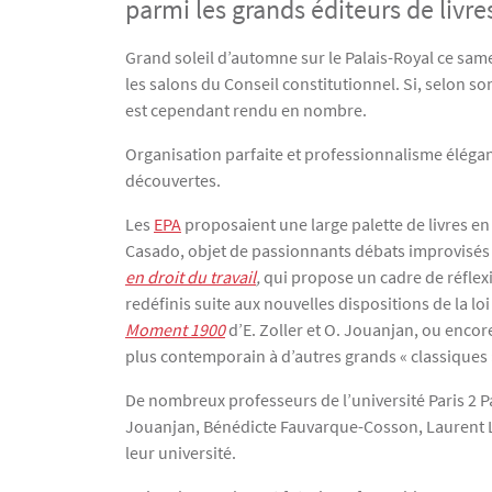
parmi les grands éditeurs de livre
Texte
Grand soleil d’automne sur le Palais-Royal ce same
les salons du Conseil constitutionnel. Si, selon so
est cependant rendu en nombre.
Organisation parfaite et professionnalisme élégant 
découvertes.
Les
EPA
proposaient une large palette de livres en
Casado, objet de passionnants débats improvisés a
en droit du travail
,
qui propose un cadre de réflexio
redéfinis suite aux nouvelles dispositions de la l
Moment 1900
d’E. Zoller et O. Jouanjan, ou enco
plus contemporain à d’autres grands « classiques »
De nombreux professeurs de l’université Paris 2 P
Jouanjan, Bénédicte Fauvarque-Cosson, Laurent Lev
leur université.