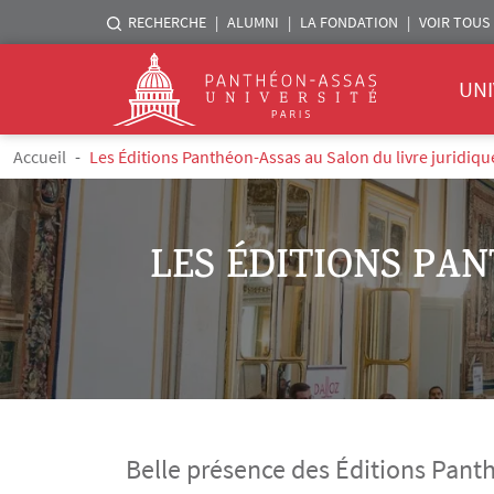
Menu liste sites Assas
RECHERCHE
ALUMNI
LA FONDATION
VOIR TOUS 
Menu 
Logo
UNI
Aller au contenu principal
Fil d'Ariane
Accueil
Les Éditions Panthéon-Assas au Salon du livre juridiqu
LES ÉDITIONS PAN
Belle présence des Éditions Panth