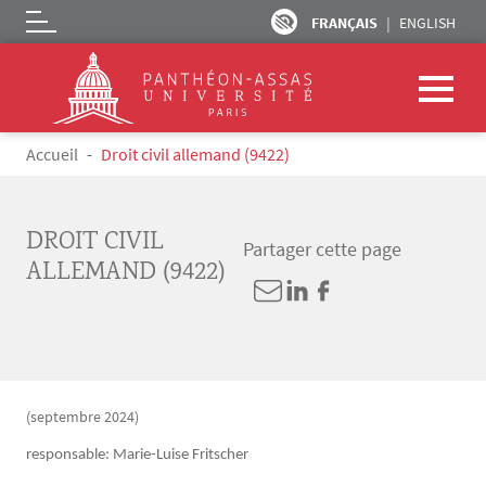
FRANÇAIS
ENGLISH
Logo
Aller au contenu principal
Fil d'Ariane
Accueil
Droit civil allemand (9422)
DROIT CIVIL
Partager cette page
ALLEMAND (9422)
(septembre 2024)
responsable: Marie-Luise Fritscher