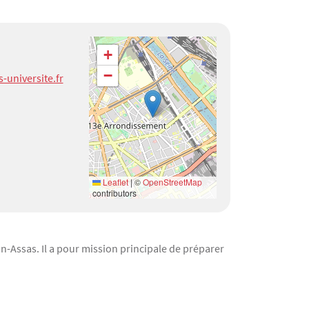
Géolocalisation
+
−
-universite.fr
Leaflet
|
©
OpenStreetMap
contributors
n-Assas. Il a pour mission principale de préparer