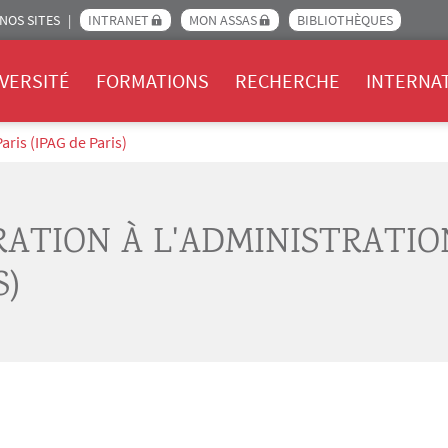
NOS SITES
INTRANET
MON ASSAS
BIBLIOTHÈQUES
Assas
VERSITÉ
FORMATIONS
RECHERCHE
INTERNA
aris (IPAG de Paris)
RATION À L'ADMINISTRATI
S)