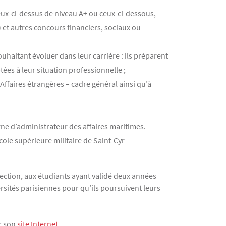
eux-ci-dessus de niveau A+ ou ceux-ci-dessous,
) et autres concours financiers, sociaux ou
ouhaitant évoluer dans leur carrière : ils préparent
ées à leur situation professionnelle ;
Affaires étrangères – cadre général ainsi qu’à
rne d’administrateur des affaires maritimes.
Ecole supérieure militaire de Saint-Cyr-
élection, aux étudiants ayant validé deux années
rsités parisiennes pour qu’ils poursuivent leurs
r son
site Internet
.