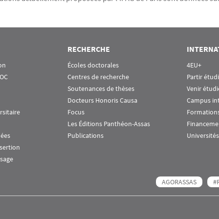
RECHERCHE
INTERNA
on
Écoles doctorales
4EU+
OOC
Centres de recherche
Partir étud
Soutenances de thèses
Venir étudi
Docteurs Honoris Causa
Campus in
rsitaire
Focus
Formations
Les Éditions Panthéon-Assas
Financeme
nées
Publications
Universités
nsertion
ssage
AGORASSAS
#