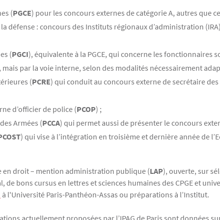
es (
PGCE
) pour les concours externes de catégorie A, autres que c
u la défense : concours des Instituts régionaux d’administration (IRA
es (
PGCI
), équivalente à la PGCE, qui concerne les fonctionnaires s
mais par la voie interne, selon des modalités nécessairement adapt
érieures (
PCRE
) qui conduit au concours externe de secrétaire des 
e d’officier de police (
PCOP
) ;
 des Armées (
PCCA
) qui permet aussi de présenter le concours exte
PCOST
) qui vise à l’intégration en troisième et dernière année de l’
ce en droit – mention administration publique (
LAP
), ouverte, sur s
al, de bons cursus en lettres et sciences humaines des CPGE et unive
1
à l'Université Paris-Panthéon-Assas ou préparations à l’Institut.
mations actuellement proposées par l’IPAG de Paris sont données su