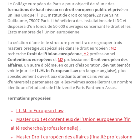
Le Collège européen de Paris a pour objectif de réunir des
Texte
formations de haut niveau en droit européen public et privé
en
un lieu unique : l'IDC, Institut de droit comparé, 28 rue Saint
Guillaume, 75007 Paris. Il bénéficiera des installations de l'IDC et
disposera d'un fonds de 50 000 ouvrages concernant le droit et les
États membres de l'Union européenne.
La création d'une telle structure permettra de regrouper trois
masters prestigieux spécialisés dans le droit européen :
M2
recherche
Droit de l'Union européenne
,
M2
professionnel
Contentieux européens
et
M2
professionnel
Droit européen des
affaires
. Un autre diplôme, en cours d'élaboration, devrait bientôt
voir le jour : le
LL.M. in European Law
(en langue anglaise), plus
spécifiquement ouvert aux étudiants américains venus
d'universités partenaires qui elles-mêmes accueilleront un nombre
identique d'étudiants de l'Université Paris-Panthéon-Assas.
Formations proposées
LL.M. in European Law
;
Master Droit et contentieux de l’Union européenne (fin
alité recherche/professionnelle)
;
Master Droit européen des affaires (finalité professionn