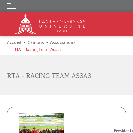
Logo
Aller au contenu principal
Fil d'Ariane
Accueil
Campus
Associations
RTA - Racing Team Assas
RTA - RACING TEAM ASSAS
Président 