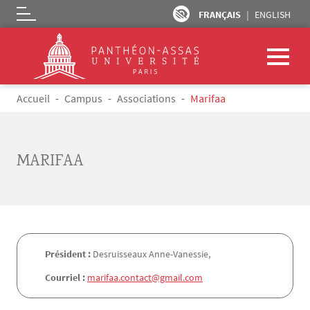
FRANÇAIS
ENGLISH
Logo
Aller au contenu principal
Fil d'Ariane
Accueil
Campus
Associations
Marifaa
MARIFAA
Président :
Desruisseaux Anne-Vanessie,
Courriel :
marifaa.contact@gmail.com