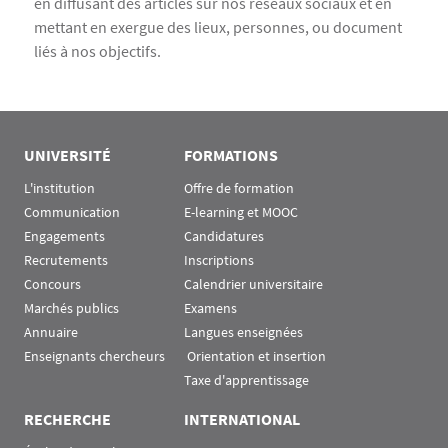
en diffusant des articles sur nos réseaux sociaux et en
mettant en exergue des lieux, personnes, ou document
liés à nos objectifs.
UNIVERSITÉ
FORMATIONS
L'institution
Offre de formation
Communication
E-learning et MOOC
Engagements
Candidatures
Recrutements
Inscriptions
Concours
Calendrier universitaire
Marchés publics
Examens
Annuaire
Langues enseignées
Enseignants chercheurs
 Orientation et insertion
Taxe d'apprentissage
RECHERCHE
INTERNATIONAL