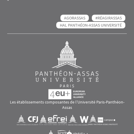
AGORASSAS
#RÉAGIRASSAS
HAL PANTHÉON-ASSAS UNIVERSITÉ
Les établissements composantes de l’Université Paris-Panthéon-
Assas
Images
Visuel svg
Visuel svg
Visuel svg
Visuel svg
Visuel svg
Visuel svg