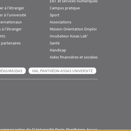
ENT et services numériques
ier à l'étranger
Campus pratique
er à l'université
Sport
ternationaux
Associations
 à l'étranger
Mission Orientation Emploi
nts
Incubateur Assas Lab'
 partenaires
Santé
Handicap
Aides financières et sociales
RÉAGIRASSAS
HAL PANTHÉON-ASSAS UNIVERSITÉ
composantes de l’Université Paris-Panthéon-Assas