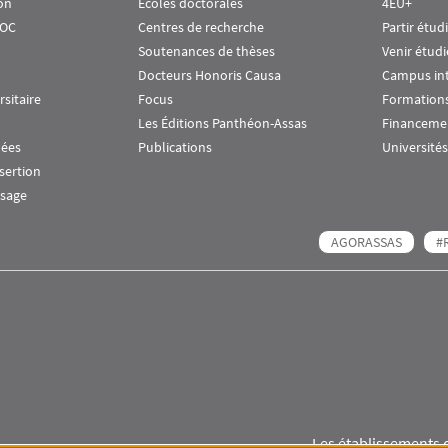
on
Écoles doctorales
4EU+
OOC
Centres de recherche
Partir étud
Soutenances de thèses
Venir étudi
Docteurs Honoris Causa
Campus in
rsitaire
Focus
Formations
Les Éditions Panthéon-Assas
Financeme
nées
Publications
Universités
nsertion
ssage
AGORASSAS
#
Les établissements 