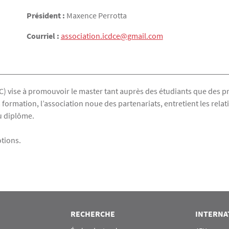
Président :
Maxence Perrotta
Courriel :
association.icdce@gmail.com
IC) vise à promouvoir le master tant auprès des étudiants que des p
formation, l’association noue des partenariats, entretient les rela
u diplôme.
otions.
RECHERCHE
INTERNA