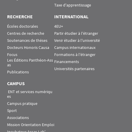
Taxe d'apprentissage
RECHERCHE
INTERNATIONAL
Écoles doctorales
4EU+
Centres de recherche
Partir étudier à l'étranger
Soutenances de thèses
Venir étudier à l'université
Docteurs Honoris Causa
Campus internationaux
Focus
Formations à l'étranger
Les Éditions Panthéon-Ass
Financements
as
Universités partenaires
Publications
CAMPUS
 ENT et services numériqu
es
Campus pratique
Sport
Associations
Mission Orientation Emploi
Incubateur Assas Lab'