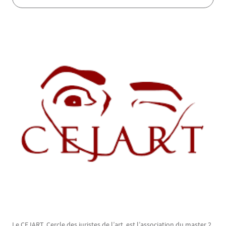
Texte
Le CEJART, Cercle des juristes de l’art, est l’association du master 2