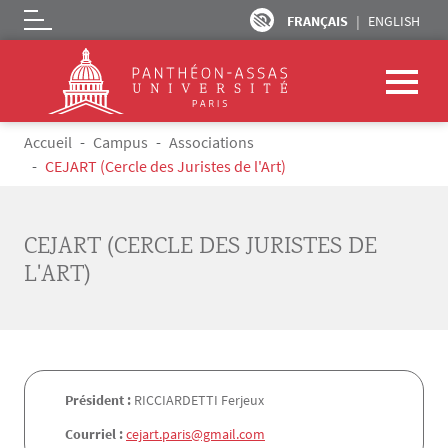
FRANÇAIS
ENGLISH
Logo
Aller au contenu principal
Fil d'Ariane
Accueil
Campus
Associations
CEJART (Cercle des Juristes de l'Art)
CEJART (CERCLE DES JURISTES DE
L'ART)
Président :
RICCIARDETTI Ferjeux
Courriel :
cejart.paris@gmail.com