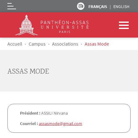
FRANÇAIS
ENGLISH
Logo
Aller au contenu principal
Fil d'Ariane
Accueil
Campus
Associations
Assas Mode
ASSAS MODE
Président :
ASSILI Nirvana
Courriel :
assasmode@gmail.com