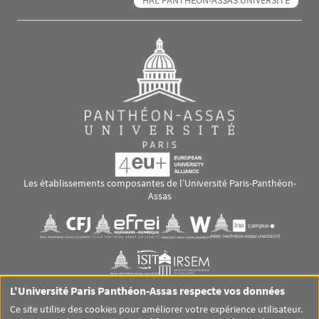
HAL PANTHÉON-ASSAS UNIVERSITÉ
Les établissements composantes de l’Université Paris-Panthéon-
Assas
Images
Visuel svg
Visuel svg
Visuel svg
Visuel svg
Visuel svg
Visuel svg
L'Université Paris Panthéon-Assas respecte vos données
RS footer
Ce site utilise des cookies pour améliorer votre expérience utilisateur.