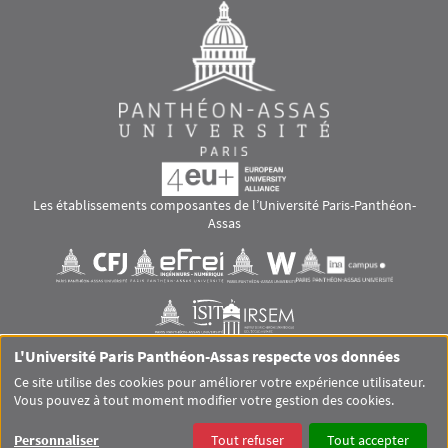
Les établissements composantes de l’Université Paris-Panthéon-
Assas
Images
Visuel svg
Visuel svg
Visuel svg
Visuel svg
Visuel svg
Visuel svg
L'Université Paris Panthéon-Assas respecte vos données
RS footer
Ce site utilise des cookies pour améliorer votre expérience utilisateur.
Vous pouvez à tout moment modifier votre gestion des cookies.
Pied de page Assas Principal
SITEMAP
GLOSSAIRE
MENTIONS LÉGALES
Personnaliser
Tout refuser
Tout accepter