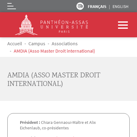
FRANÇAIS
ENGLISH
Logo
Aller au contenu principal
Fil d'Ariane
Accueil
Campus
Associations
AMDIA (Asso Master Droit international)
AMDIA (ASSO MASTER DROIT
INTERNATIONAL)
Président :
Chiara Gennaoui-Maître et Alix
Eichenlaub, co-présidentes