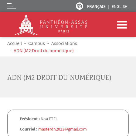
FRANÇAIS
ENGLISH
Logo
Aller au contenu principal
Fil d'Ariane
Accueil
Campus
Associations
ADN (M2 Droit du numérique)
ADN (M2 DROIT DU NUMÉRIQUE)
Président :
Noa ETEL
Courriel :
masterdn2023@gmail.com