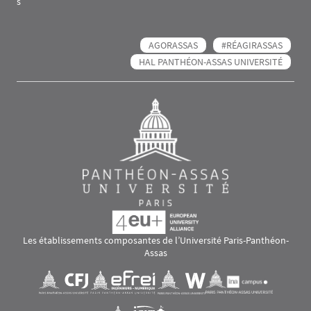
s
AGORASSAS
#RÉAGIRASSAS
HAL PANTHÉON-ASSAS UNIVERSITÉ
Les établissements composantes de l’Université Paris-Panthéon-
Assas
Images
Visuel svg
Visuel svg
Visuel svg
Visuel svg