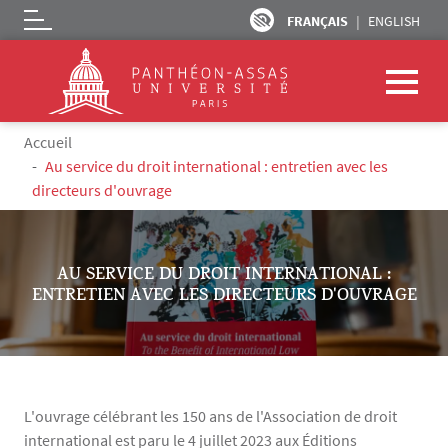
FRANÇAIS
ENGLISH
Logo
Aller au contenu principal
Fil d'Ariane
Accueil
Au service du droit international : entretien avec les
directeurs d'ouvrage
AU SERVICE DU DROIT INTERNATIONAL :
ENTRETIEN AVEC LES DIRECTEURS D'OUVRAGE
L'ouvrage célébrant les 150 ans de l'Association de droit
international est paru le 4 juillet 2023 aux Éditions