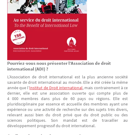
Pourriez-vous nous présenter l’Association de droit
Texte
international (ADI) ?
L’Association de droit international est la plus ancienne société
savante de droit international au monde. Elle a été créée la même
année que l’
Institut de Droit international
, mais contrairement à ce
dernier, elle est une association ouverte qui compte plus de
4 000 membres dans plus de 60 pays ou régions. Elle est
pluridisciplinaire par essence et accueille des membres ayant une
expérience ou une activité de recherche sur des sujets très divers,
relevant aussi bien du droit privé que du droit public ou des
sciences politiques. Son mandat est de travailler au
développement progressif du droit international.