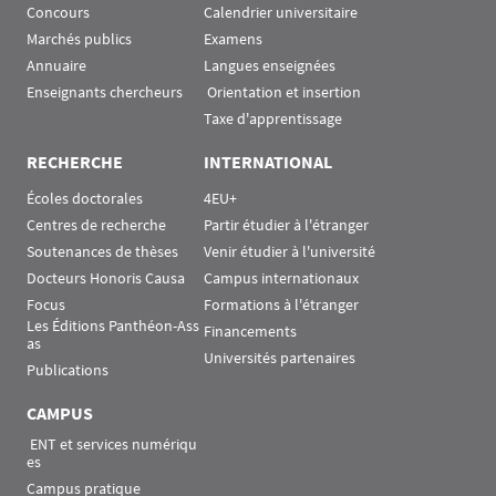
Concours
Calendrier universitaire
Marchés publics
Examens
Annuaire
Langues enseignées
Enseignants chercheurs
 Orientation et insertion
Taxe d'apprentissage
RECHERCHE
INTERNATIONAL
Écoles doctorales
4EU+
Centres de recherche
Partir étudier à l'étranger
Soutenances de thèses
Venir étudier à l'université
Docteurs Honoris Causa
Campus internationaux
Focus
Formations à l'étranger
Les Éditions Panthéon-Ass
Financements
as
Universités partenaires
Publications
CAMPUS
 ENT et services numériqu
es
Campus pratique