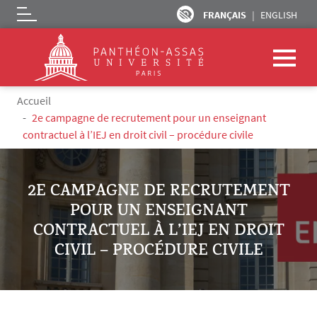
FRANÇAIS
ENGLISH
Logo
Aller au contenu principal
Fil d'Ariane
Accueil
2e campagne de recrutement pour un enseignant
contractuel à l’IEJ en droit civil – procédure civile
2E CAMPAGNE DE RECRUTEMENT
POUR UN ENSEIGNANT
CONTRACTUEL À L’IEJ EN DROIT
CIVIL – PROCÉDURE CIVILE