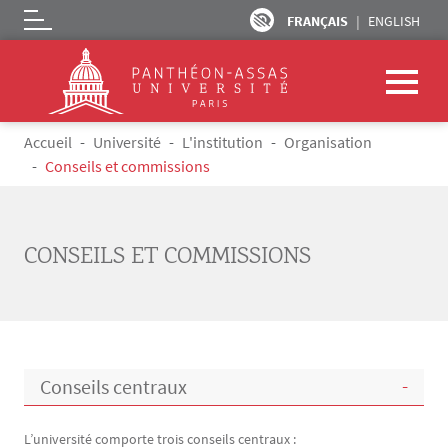
FRANÇAIS
ENGLISH
Logo
Aller au contenu principal
Fil d'Ariane
Accueil
Université
L'institution
Organisation
Conseils et commissions
CONSEILS ET COMMISSIONS
Conseils centraux
L’université comporte trois conseils centraux :