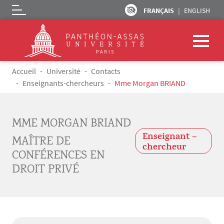
FRANÇAIS
ENGLISH
Logo
Aller au contenu principal
Fil d'Ariane
Accueil
Université
Contacts
Enseignants-chercheurs
Mme Morgan BRIAND
MME MORGAN BRIAND
Enseignant –
MAÎTRE DE
chercheur
CONFÉRENCES EN
DROIT PRIVÉ