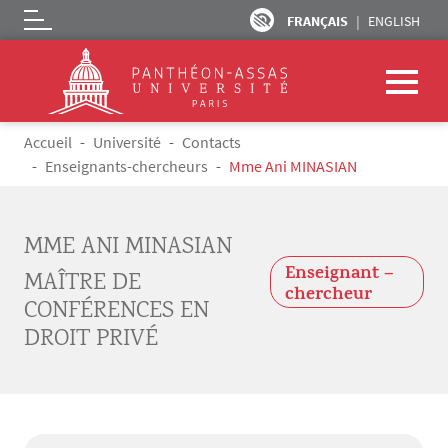
FRANÇAIS
ENGLISH
Logo
Aller au contenu principal
Fil d'Ariane
Accueil
Université
Contacts
Enseignants-chercheurs
Mme Ani MINASIAN
MME ANI MINASIAN
Enseignant –
MAÎTRE DE
chercheur
CONFÉRENCES EN
DROIT PRIVÉ