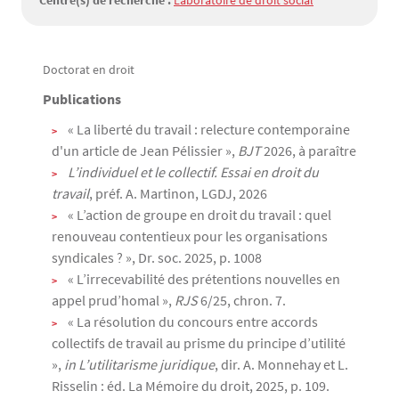
Centre(s) de recherche :
Laboratoire de droit social
Doctorat en droit
Texte
Publications
« La liberté du travail : relecture contemporaine
d'un article de Jean Pélissier »,
BJT
2026, à paraître
L’individuel et le collectif. Essai en droit du
travail
, préf. A. Martinon, LGDJ, 2026
« L’action de groupe en droit du travail : quel
renouveau contentieux pour les organisations
syndicales ? », Dr. soc. 2025, p. 1008
« L’irrecevabilité des prétentions nouvelles en
appel prud’homal »,
RJS
6/25, chron. 7.
« La résolution du concours entre accords
collectifs de travail au prisme du principe d’utilité
»,
in L’utilitarisme juridique
, dir. A. Monnehay et L.
Risselin : éd. La Mémoire du droit, 2025, p. 109.