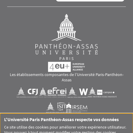
Les établissements composantes de l’Université Paris-Panthéon-
Assas
Images
Visuel svg
Visuel svg
Visuel svg
Visuel svg
Visuel svg
Visuel svg
L'Université Paris Panthéon-Assas respecte vos données
RS footer
Ce site utilise des cookies pour améliorer votre expérience utilisateur.
Vous pouvez à tout moment modifier votre gestion des cookies.