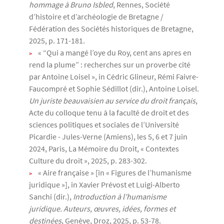
hommage à Bruno Isbled
, Rennes, Société
d’histoire et d’archéologie de Bretagne /
Fédération des Sociétés historiques de Bretagne,
2025, p. 171-181.
​« “Qui a mangé l’oye du Roy, cent ans apres en
rend la plume” : recherches sur un proverbe cité
par Antoine Loisel », in Cédric Glineur, Rémi Faivre-
Faucompré et Sophie Sédillot (dir.), Antoine Loisel.
Un juriste beauvaisien au service du droit français
,
Acte du colloque tenu à la faculté de droit et des
sciences politiques et sociales de l’Université
Picardie - Jules-Verne (Amiens), les 5, 6 et 7 juin
2024, Paris, La Mémoire du Droit, « Contextes
Culture du droit », 2025, p. 283-302.
​« Aire française » [in « Figures de l’humanisme
juridique »], in Xavier Prévost et Luigi-Alberto
Sanchi (dir.),
Introduction à l’humanisme
juridique. Auteurs, œuvres, idées, formes et
destinées
, Genève, Droz, 2025, p. 53-78.