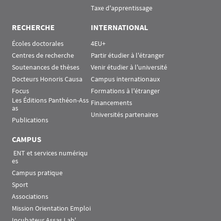
Taxe d'apprentissage
RECHERCHE
INTERNATIONAL
Écoles doctorales
4EU+
Centres de recherche
Partir étudier à l'étranger
Soutenances de thèses
Venir étudier à l'université
Docteurs Honoris Causa
Campus internationaux
Focus
Formations à l'étranger
Les Éditions Panthéon-Ass
Financements
as
Universités partenaires
Publications
CAMPUS
 ENT et services numériqu
es
Campus pratique
Sport
Associations
Mission Orientation Emploi
Incubateur Assas Lab'