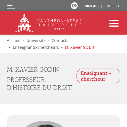
FRANÇAIS
ENGLISH
Logo
Aller au contenu principal
Fil d'Ariane
Accueil
Université
Contacts
Enseignants-chercheurs
M. Xavier GODIN
M. XAVIER GODIN
Enseignant –
PROFESSEUR
chercheur
D'HISTOIRE DU DROIT