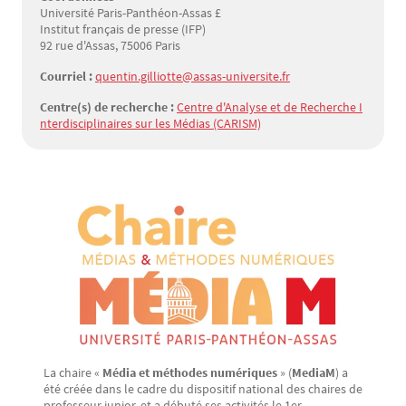
Université Paris-Panthéon-Assas £
Institut français de presse (IFP)
92 rue d'Assas, 75006 Paris
Courriel :
quentin.gilliotte@assas-universite.fr
Centre(s) de recherche :
Centre d'Analyse et de Recherche I
nterdisciplinaires sur les Médias (CARISM)
La chaire «
Média et méthodes numériques
» (
MediaM
) a
Texte
été créée dans le cadre du dispositif national des chaires de
professeur junior, et a débuté ses activités le 1er