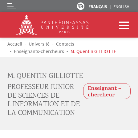
FRANÇAIS
ENGLISH
Logo
Aller au contenu principal
Fil d'Ariane
Accueil
Université
Contacts
Enseignants-chercheurs
M. Quentin GILLIOTTE
M. QUENTIN GILLIOTTE
PROFESSEUR JUNIOR
Enseignant –
DE SCIENCES DE
chercheur
L'INFORMATION ET DE
LA COMMUNICATION