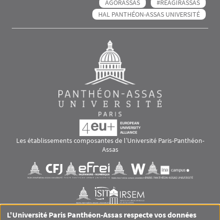
AGORASSAS
#RÉAGIRASSAS
HAL PANTHÉON-ASSAS UNIVERSITÉ
Les établissements composantes de l’Université Paris-Panthéon-
Assas
Images
Visuel svg
Visuel svg
Visuel svg
Visuel svg
Visuel svg
Visuel svg
L'Université Paris Panthéon-Assas respecte vos données