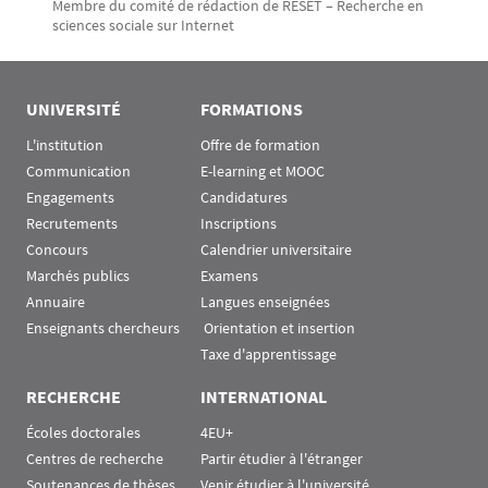
Membre du comité de rédaction de RESET – Recherche en
sciences sociale sur Internet
UNIVERSITÉ
FORMATIONS
L'institution
Offre de formation
Communication
E-learning et MOOC
Engagements
Candidatures
Recrutements
Inscriptions
Concours
Calendrier universitaire
Marchés publics
Examens
Annuaire
Langues enseignées
Enseignants chercheurs
 Orientation et insertion
Taxe d'apprentissage
RECHERCHE
INTERNATIONAL
Écoles doctorales
4EU+
Centres de recherche
Partir étudier à l'étranger
Soutenances de thèses
Venir étudier à l'université