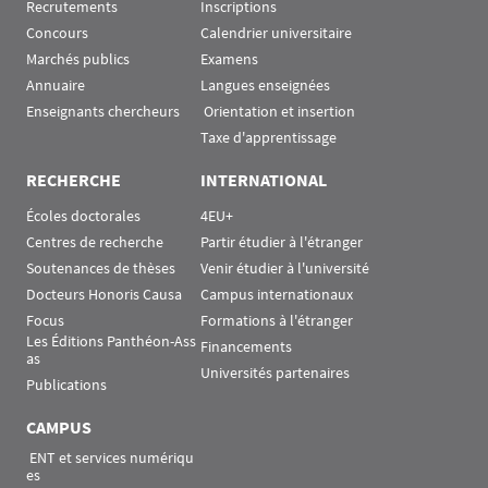
Recrutements
Inscriptions
Concours
Calendrier universitaire
Marchés publics
Examens
Annuaire
Langues enseignées
Enseignants chercheurs
 Orientation et insertion
Taxe d'apprentissage
RECHERCHE
INTERNATIONAL
Écoles doctorales
4EU+
Centres de recherche
Partir étudier à l'étranger
Soutenances de thèses
Venir étudier à l'université
Docteurs Honoris Causa
Campus internationaux
Focus
Formations à l'étranger
Les Éditions Panthéon-Ass
Financements
as
Universités partenaires
Publications
CAMPUS
 ENT et services numériqu
es