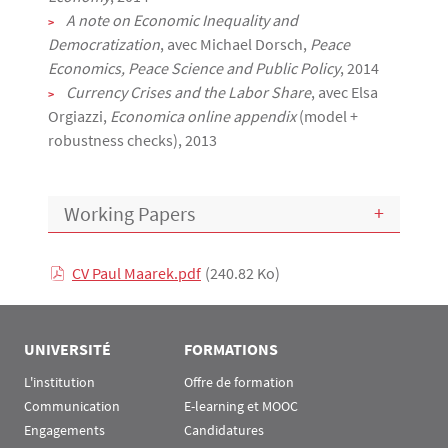
A note on Economic Inequality and
Democratization
, avec Michael Dorsch,
Peace
Economics, Peace Science and Public Policy
, 2014
Currency Crises and the Labor Share
, avec Elsa
Orgiazzi,
Economica online appendix
(model +
robustness checks), 2013
Working Papers
CV Paul Maarek.pdf
(240.82 Ko)
Texte
UNIVERSITÉ
FORMATIONS
L'institution
Offre de formation
Communication
E-learning et MOOC
Engagements
Candidatures