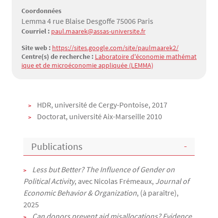
Coordonnées
Lemma 4 rue Blaise Desgoffe 75006 Paris
Courriel :
paul.maarek@assas-universite.fr
Site web :
https://sites.google.com/site/paulmaarek2/
Centre(s) de recherche :
Laboratoire d'économie mathémat
ique et de microéconomie appliquée (LEMMA)
Texte
HDR, université de Cergy-Pontoise, 2017
Doctorat, université Aix-Marseille 2010
Publications
Less but Better? The Influence of Gender on
Political Activity
, avec Nicolas Frémeaux,
Journal of
Economic Behavior & Organization
, (à paraître),
2025
Can donors prevent aid misallocations? Evidence