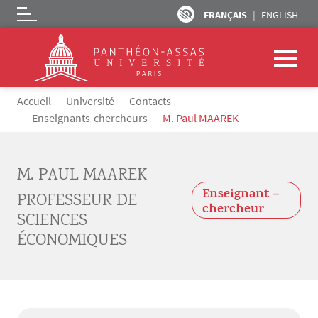
FRANÇAIS
ENGLISH
Logo
Aller au contenu principal
Fil d'Ariane
Accueil
Université
Contacts
Enseignants-chercheurs
M. Paul MAAREK
M. PAUL MAAREK
Enseignant –
PROFESSEUR DE
chercheur
SCIENCES
ÉCONOMIQUES