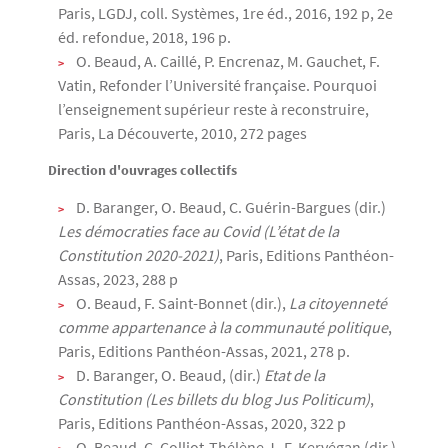
Paris, LGDJ, coll. Systèmes, 1re éd., 2016, 192 p, 2e
éd. refondue, 2018, 196 p.
O. Beaud, A. Caillé, P. Encrenaz, M. Gauchet, F.
Vatin, Refonder l’Université française. Pourquoi
l’enseignement supérieur reste à reconstruire,
Paris, La Découverte, 2010, 272 pages
Direction d'ouvrages collectifs
D. Baranger, O. Beaud, C. Guérin-Bargues (dir.)
Les démocraties face au Covid (L’état de la
Constitution 2020-2021)
, Paris, Editions Panthéon-
Assas, 2023, 288 p
O. Beaud, F. Saint-Bonnet (dir.),
La citoyenneté
comme appartenance à la communauté politique
,
Paris, Editions Panthéon-Assas, 2021, 278 p.
D. Baranger, O. Beaud, (dir.)
Etat de la
Constitution (Les billets du blog Jus Politicum)
,
Paris, Editions Panthéon-Assas, 2020, 322 p
O. Beaud, C. Colliot-Thélène J.-F. Kervégan (dir.)