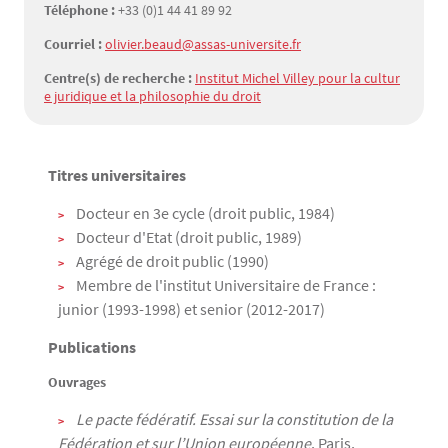
Téléphone :
+33 (0)1 44 41 89 92
Courriel :
olivier.beaud@assas-universite.fr
Centre(s) de recherche :
Institut Michel Villey pour la cultur
e juridique et la philosophie du droit
Titres universitaires
Texte
Docteur en 3e cycle (droit public, 1984)
Docteur d'Etat (droit public, 1989)
Agrégé de droit public (1990)
Membre de l'institut Universitaire de France :
junior (1993-1998) et senior (2012-2017)
Publications
Ouvrages
Le pacte fédératif. Essai sur la constitution de la
Fédération et sur l’Union européenne
, Paris,