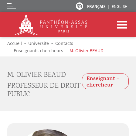
FRANÇAIS
ENGLISH
Logo
Aller au contenu principal
Fil d'Ariane
Accueil
Université
Contacts
Enseignants-chercheurs
M. Olivier BEAUD
M. OLIVIER BEAUD
Enseignant –
PROFESSEUR DE DROIT
chercheur
PUBLIC