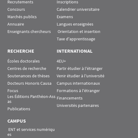
Recrutements
Inscriptions
Concours
Calendrier universitaire
Marchés publics
Examens
Annuaire
Langues enseignées
Enseignants chercheurs
 Orientation et insertion
Taxe d'apprentissage
RECHERCHE
INTERNATIONAL
Écoles doctorales
4EU+
Centres de recherche
Partir étudier à l'étranger
Soutenances de thèses
Venir étudier à l'université
Docteurs Honoris Causa
Campus internationaux
Focus
Formations à l'étranger
Les Éditions Panthéon-Ass
Financements
as
Universités partenaires
Publications
CAMPUS
 ENT et services numériqu
es