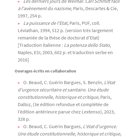
Les derniers jours de Weimar. Carl Schmitt face
à l'avènement du nazisme,
Paris, Descartes & Cie,
1997, 254 p.
La puissance de l'Etat
, Paris, PUF, coll.
Léviathan, 1994, 512 p. (version très largement
remaniée de la thèse de doctorat d'Etat)
[Traduction italienne :
La potenza dello Stato
,
Naples, ESI, 2003, 602 p. et traduction serbe en
2016]
Ouvrages écrits en collaboration
O. Beaud, C. Guérin Bargues, S. Benzin,
L’état
d’urgence sécuritaire et sanitaire. Une étude
constitutionnelle, historique et critique
, Paris,
Dalloz, (3e édition refondue et complétée de
l’édition antérieure parue chez Lextenso), 2023,
328 p.
O. Beaud, C. Guérin Bargues,
L'état d'urgence.
Une étude constitutionnelle, historique et critique
,