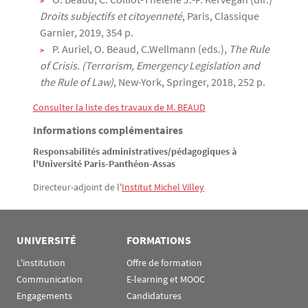
Droits subjectifs et citoyenneté
, Paris, Classique
Garnier, 2019, 354 p.
P. Auriel, O. Beaud, C.Wellmann (eds.),
The Rule
of Crisis. (Terrorism, Emergency Legislation and
the Rule of Law)
, New-York, Springer, 2018, 252 p.
Consulter la liste des travaux de M. BEAUD
Informations complémentaires
Responsabilités administratives/pédagogiques à
l'Université Paris-Panthéon-Assas
Directeur-adjoint de l'
Institut Michel Villey
UNIVERSITÉ
FORMATIONS
L'institution
Offre de formation
Communication
E-learning et MOOC
Engagements
Candidatures