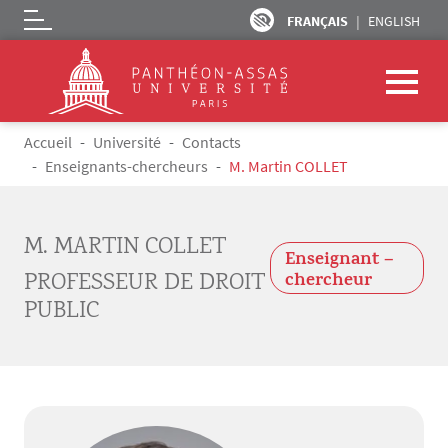
FRANÇAIS
ENGLISH
Logo
Aller au contenu principal
Fil d'Ariane
Accueil
Université
Contacts
Enseignants-chercheurs
M. Martin COLLET
M. MARTIN COLLET
Enseignant –
PROFESSEUR DE DROIT
chercheur
PUBLIC