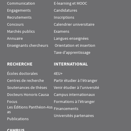
Communication
E-learning et MOOC
Engagements
Candidatures
Recrutements
Inscriptions
Concours
Calendrier universitaire
Marchés publics
Examens
Annuaire
Langues enseignées
Enseignants chercheurs
 Orientation et insertion
Taxe d'apprentissage
RECHERCHE
INTERNATIONAL
Écoles doctorales
4EU+
Centres de recherche
Partir étudier à l'étranger
Soutenances de thèses
Venir étudier à l'université
Docteurs Honoris Causa
Campus internationaux
Focus
Formations à l'étranger
Les Éditions Panthéon-Ass
Financements
as
Universités partenaires
Publications
CAMPUS