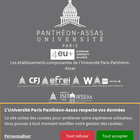
Les établissements composantes de l’Université Paris-Panthéon-
Assas
Images
Visuel svg
Visuel svg
Visuel svg
Visuel svg
Visuel svg
Visuel svg
L'Université Paris Panthéon-Assas respecte vos données
RS footer
Ce site utilise des cookies pour améliorer votre expérience utilisateur.
Vous pouvez à tout moment modifier votre gestion des cookies.
Pied de page Assas Principal
SITEMAP
GLOSSAIRE
MENTIONS LÉGALES
Personnaliser
Tout refuser
Tout accepter
DONNÉES PERSONNELLES
COOKIES
ACCESSIBILITÉ