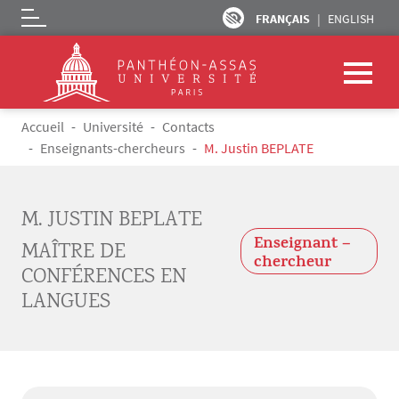
FRANÇAIS
ENGLISH
Logo
Aller au contenu principal
Fil d'Ariane
Accueil
Université
Contacts
Enseignants-chercheurs
M. Justin BEPLATE
M. JUSTIN BEPLATE
Enseignant –
MAÎTRE DE
chercheur
CONFÉRENCES EN
LANGUES