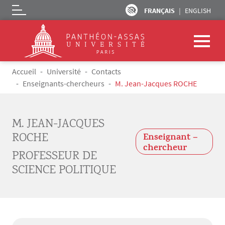
FRANÇAIS
ENGLISH
Logo
Aller au contenu principal
Fil d'Ariane
Accueil
Université
Contacts
Enseignants-chercheurs
M. Jean-Jacques ROCHE
M. JEAN-JACQUES
ROCHE
Enseignant –
chercheur
PROFESSEUR DE
SCIENCE POLITIQUE