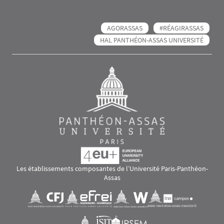
AGORASSAS
#RÉAGIRASSAS
HAL PANTHÉON-ASSAS UNIVERSITÉ
Les établissements composantes de l’Université Paris-Panthéon-
Assas
Images
Visuel svg
Visuel svg
Visuel svg
Visuel svg
Visuel svg
Visuel svg