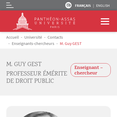
FRANÇAIS
ENGLISH
Logo
Aller au contenu principal
Fil d'Ariane
Accueil
Université
Contacts
Enseignants-chercheurs
M. Guy GEST
M. GUY GEST
Enseignant –
PROFESSEUR ÉMÉRITE
chercheur
DE DROIT PUBLIC