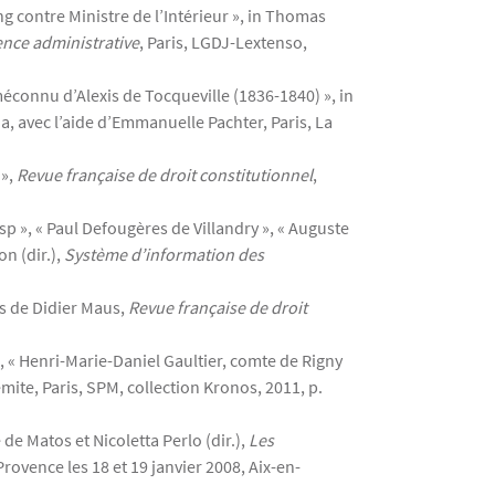
g contre Ministre de l’Intérieur », in Thomas
ence administrative
, Paris, LGDJ-Lextenso,
éconnu d’Alexis de Tocqueville (1836-1840) », in
a, avec l’aide d’Emmanuelle Pachter, Paris, La
 »,
Revue française de droit constitutionnel
,
p », « Paul Defougères de Villandry », « Auguste
on (dir.),
Système d’information des
os de Didier Maus,
Revue française de droit
 « Henri-Marie-Daniel Gaultier, comte de Rigny
lemite, Paris, SPM, collection Kronos, 2011, p.
e Matos et Nicoletta Perlo (dir.),
Les
rovence les 18 et 19 janvier 2008, Aix-en-