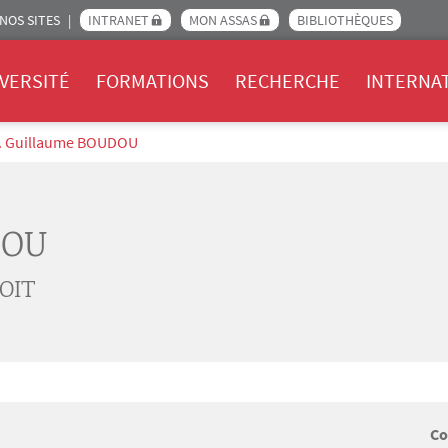
NOS SITES
INTRANET
MON ASSAS
BIBLIOTHÈQUES
Assas
VERSITÉ
FORMATIONS
RECHERCHE
INTERNA
. Guillaume BOUDOU
DOU
OIT
Co