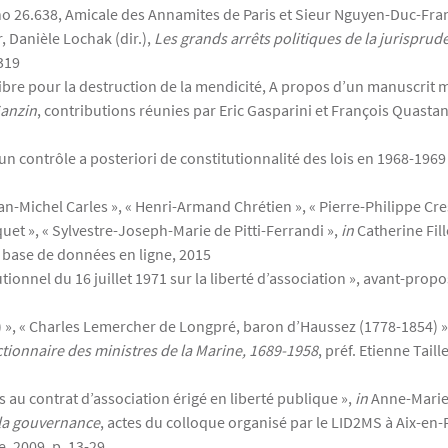
, no 26.638, Amicale des Annamites de Paris et Sieur Nguyen-Duc-Fran
, Danièle Lochak (dir.),
Les grands arrêts politiques de la jurisprud
-319
ibre pour la destruction de la mendicité, A propos d’un manuscrit m
Ganzin
, contributions réunies par Eric Gasparini et François Quastan
un contrôle a posteriori de constitutionnalité des lois en 1968-1969
-Michel Carles », « Henri-Armand Chrétien », « Pierre-Philippe Cres
t », « Sylvestre-Joseph-Marie de Pitti-Ferrandi »,
in
Catherine Fill
 base de données en ligne, 2015
tionnel du 16 juillet 1971 sur la liberté d’association », avant-prop
 », « Charles Lemercher de Longpré, baron d’Haussez (1778-1854) »,
ctionnaire des ministres de la Marine, 1689-1958
, préf. Etienne Tail
 au contrat d’association érigé en liberté publique »,
in
Anne-Marie d
e la gouvernance
, actes du colloque organisé par le LID2MS à Aix-en-P
e, 2009, p. 13-29