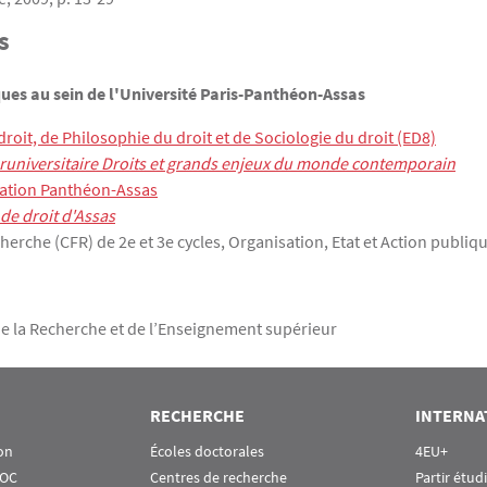
s
es au sein de l'Université Paris-Panthéon-Assas
droit, de Philosophie du droit et de Sociologie du droit (ED8)
runiversitaire Droits et grands enjeux du monde contemporain
ation Panthéon-Assas
de droit d'Assas
erche (CFR) de 2e et 3e cycles, Organisation, Etat et Action publiq
 de la Recherche et de l’Enseignement supérieur
RECHERCHE
INTERNA
on
Écoles doctorales
4EU+
OOC
Centres de recherche
Partir étud