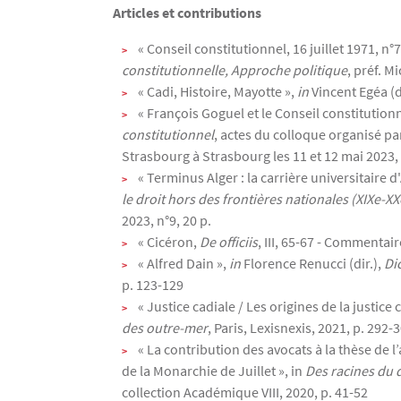
Articles et contributions
« Conseil constitutionnel, 16 juillet 1971, n
constitutionnelle, Approche politique
, préf. M
« Cadi, Histoire, Mayotte »,
in
Vincent Egéa (d
« François Goguel et le Conseil constitution
constitutionnel
, actes du colloque organisé par 
Strasbourg à Strasbourg les 11 et 12 mai 2023,
« Terminus Alger : la carrière universitaire 
le droit hors des frontières nationales (XIXe-XX
2023, n°9, 20 p.
« Cicéron,
De officiis
, III, 65-67 - Commentair
« Alfred Dain »,
in
Florence Renucci (dir.),
Dic
p. 123-129
« Justice cadiale / Les origines de la justice
des outre-mer
, Paris, Lexisnexis, 2021, p. 292-
« La contribution des avocats à la thèse de l
de la Monarchie de Juillet », in
Des racines du 
collection Académique VIII, 2020, p. 41-52