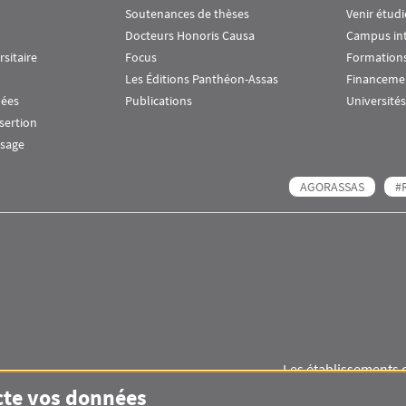
Soutenances de thèses
Venir étudi
Docteurs Honoris Causa
Campus in
rsitaire
Focus
Formations
Les Éditions Panthéon-Assas
Financeme
nées
Publications
Universités
nsertion
ssage
AGORASSAS
#
Les établissements 
Images
Visuel svg
Visuel svg
cte vos données