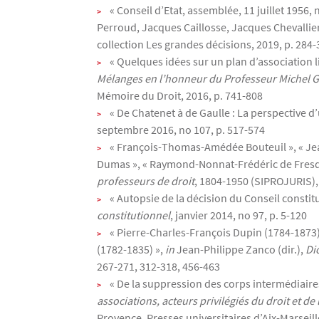
« Conseil d’Etat, assemblée, 11 juillet 1956
Perroud, Jacques Caillosse, Jacques Chevallier
collection Les grandes décisions, 2019, p. 284
« Quelques idées sur un plan d’association l
Mélanges en l’honneur du Professeur Michel 
Mémoire du Droit, 2016, p. 741-808
« De Chatenet à de Gaulle : La perspective d’
septembre 2016, no 107, p. 517-574
« François-Thomas-Amédée Bouteuil », « Jean
Dumas », « Raymond-Nonnat-Frédéric de Fresque
professeurs de droit
, 1804-1950 (SIPROJURIS),
« Autopsie de la décision du Conseil constitu
constitutionnel
, janvier 2014, no 97, p. 5-120
« Pierre-Charles-François Dupin (1784-1873)
(1782-1835) »,
in
Jean-Philippe Zanco (dir.),
Di
267-271, 312-318, 456-463
« De la suppression des corps intermédiaires
associations, acteurs privilégiés du droit et d
Provence, Presses universitaires d’Aix-Marseill