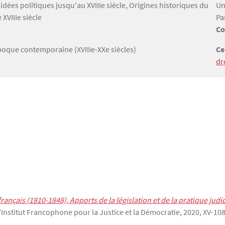
idées politiques jusqu'au XVIIIe siècle, Origines historiques du
Un
 XVIIIe siècle
Pa
Co
’Epoque contemporaine (XVIIIe-XXe siècles)
Ce
dr
français (1810-1848), Apports de la législation et de la pratique judi
l’Institut Francophone pour la Justice et la Démocratie, 2020, XV-108