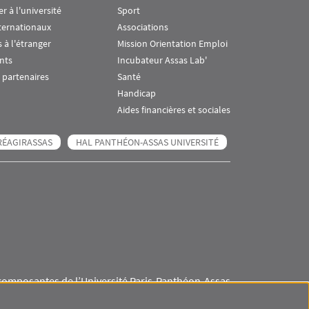
er à l'université
Sport
ternationaux
Associations
 à l'étranger
Mission Orientation Emploi
nts
Incubateur Assas Lab'
 partenaires
Santé
Handicap
Aides financières et sociales
RÉAGIRASSAS
HAL PANTHÉON-ASSAS UNIVERSITÉ
composantes de l’Université Paris-Panthéon-Assas
Visuel svg
Visuel svg
Visuel svg
Visuel svg