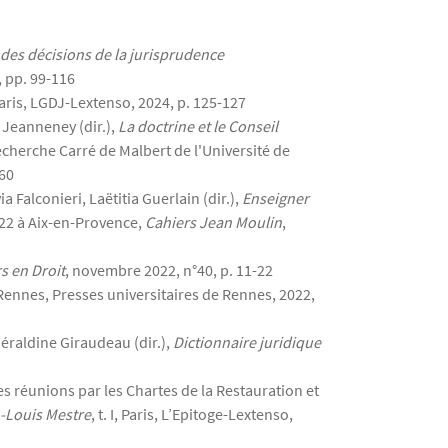
des décisions de la jurisprudence
, pp. 99-116
Paris, LGDJ-Lextenso, 2024, p. 125-127
 Jeanneney (dir.),
La doctrine et le Conseil
 recherche Carré de Malbert de l'Université de
-60
a Falconieri, Laëtitia Guerlain (dir.),
Enseigner
022 à Aix-en-Provence,
Cahiers Jean Moulin
,
s en Droit
, novembre 2022, n°40, p. 11-22
 Rennes, Presses universitaires de Rennes, 2022,
raldine Giraudeau (dir.),
Dictionnaire juridique
les réunions par les Chartes de la Restauration et
n-Louis Mestre
, t. I, Paris, L’Epitoge-Lextenso,