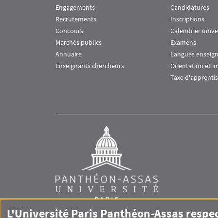
Engagements
Candidatures
Recrutements
Inscriptions
Concours
Calendrier unive
Marchés publics
Examens
Annuaire
Langues enseig
Enseignants chercheurs
Orientation et i
Taxe d'apprenti
L'Université Paris Panthéon-Assas respe