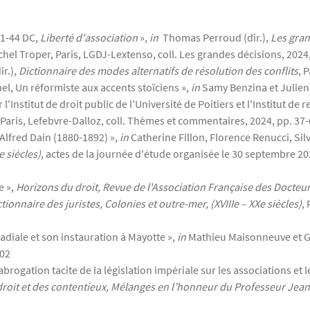
°71-44 DC,
Liberté d'association
»,
in
Thomas Perroud (dir.),
Les gran
ichel Troper, Paris, LGDJ-Lextenso, coll. Les grandes décisions, 2024
ir.),
Dictionnaire des modes alternatifs de résolution des conflits
, 
nel, Un réformiste aux accents stoïciens »,
in
Samy Benzina et Julien
l'Institut de droit public de l'Université de Poitiers et l'Institut de
 Paris, Lefebvre-Dalloz, coll. Thèmes et commentaires, 2024, pp. 37
d'Alfred Dain (1880-1892) »,
in
Catherine Fillon, Florence Renucci, Silvi
e siècles)
, actes de la journée d'étude organisée le 30 septembre 2
e »,
Horizons du droit, Revue de l'Association Française des Docteur
tionnaire des juristes, Colonies et outre-mer, (XVIIIe – XXe siècles)
,
 cadiale et son instauration à Mayotte »,
in
Mathieu Maisonneuve et Gé
302
’abrogation tacite de la législation impériale sur les associations et 
droit et des contentieux, Mélanges en l’honneur du Professeur Jea