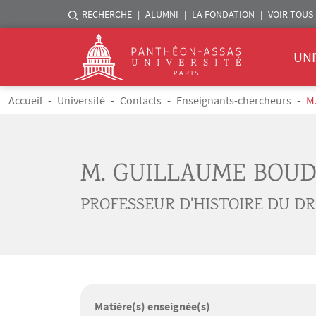
Menu liste sites Assas
RECHERCHE
ALUMNI
LA FONDATION
VOIR TOUS 
Menu 
Logo
UNI
Aller au contenu principal
Fil d'Ariane
Accueil
Université
Contacts
Enseignants-chercheurs
M
M. GUILLAUME BOU
PROFESSEUR D'HISTOIRE DU DR
Matière(s) enseignée(s)