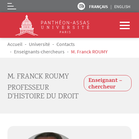
FRANÇAIS
ENGLISH
Logo
Aller au contenu principal
Fil d'Ariane
Accueil
Université
Contacts
Enseignants-chercheurs
M. Franck ROUMY
M. FRANCK ROUMY
Enseignant –
PROFESSEUR
chercheur
D'HISTOIRE DU DROIT