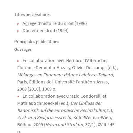
Titres universitaires
Texte
Agrégé d'histoire du droit (1996)
Docteur en droit (1994)
Principales publications
Ouvrages
En collaboration avec Bernard d'Alteroche,
Florence Demoulin-Auzary, Olivier Descamps (éd.),
Mélanges en l'honneur d'Anne Lefebvre-Teillard,
Paris, Éditions de l'Université Panthéon-Assas,
2009 [2010], 1069 p.
En collaboration avec Orazio Condorelli et
Mathias Schmoeckel (éd.),
Der Einfluss der
Kanonistik auf die europäische Rechtskultur,
t. I
,
Zivil- und Zivilprozessrecht
, Köln-Weimar-Wien,
Bölhau, 2009 (
Norm und Struktur,
37/1), XVIII-445
p.