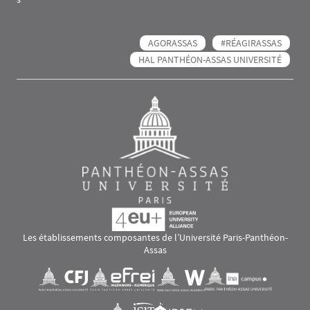
AGORASSAS
#RÉAGIRASSAS
HAL PANTHÉON-ASSAS UNIVERSITÉ
Les établissements composantes de l’Université Paris-Panthéon-
Assas
Images
Visuel svg
Visuel svg
Visuel svg
Visuel svg
Visuel svg
Visuel svg