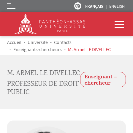
FRANÇAIS
ENGLISH
Logo
Aller au contenu principal
Fil d'Ariane
Accueil
Université
Contacts
Enseignants-chercheurs
M. Armel LE DIVELLEC
M. ARMEL LE DIVELLEC
Enseignant –
PROFESSEUR DE DROIT
chercheur
PUBLIC