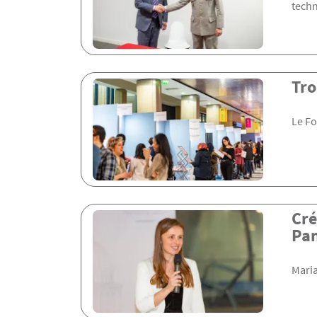
techn
Tro
Le Fo
Cré
Pa
Maria