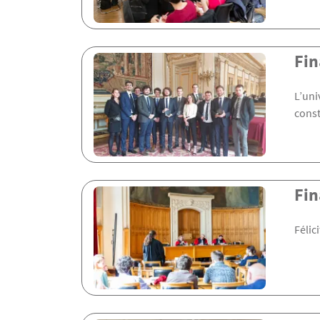
Fin
L’uni
const
Fin
Félic