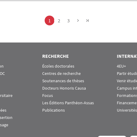
Page
Page
Page
1
2
3
RECHERCHE
INTERNA
on
Écoles doctorales
4EU+
OOC
Centres de recherche
Partir étud
Soutenances de thèses
Venir étudi
Docteurs Honoris Causa
Campus in
rsitaire
Focus
Formations
Les Éditions Panthéon-Assas
Financeme
nées
Publications
Universités
nsertion
ssage