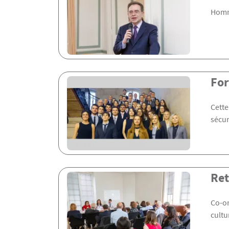
Homma
For
Cette
sécur
Ret
Co-or
cultu