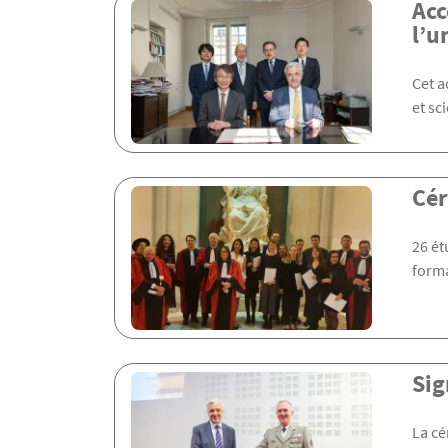
Acc
l’u
Cet a
et sc
Cér
26 ét
forma
Sig
La cé