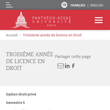
FRANÇAIS
ENGLISH
Logo
Aller au contenu principal
Fil d'Ariane
Accueil
Troisième année de licence en Droit
TROISIÈME ANNÉE
Partager cette page
DE LICENCE EN
DROIT
Option droit privé
Semestre 5