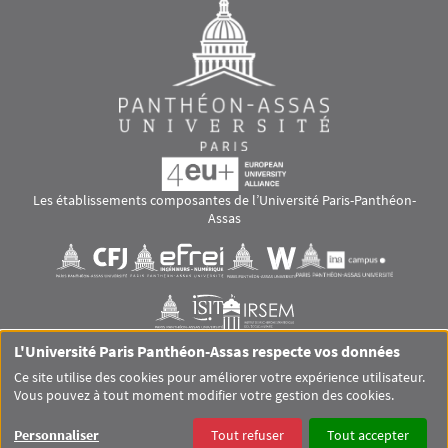
Les établissements composantes de l’Université Paris-Panthéon-
Assas
Images
Visuel svg
Visuel svg
Visuel svg
Visuel svg
Visuel svg
Visuel svg
L'Université Paris Panthéon-Assas respecte vos données
RS footer
Ce site utilise des cookies pour améliorer votre expérience utilisateur.
Vous pouvez à tout moment modifier votre gestion des cookies.
Pied de page Assas Principal
SITEMAP
GLOSSAIRE
MENTIONS LÉGALES
Personnaliser
Tout refuser
Tout accepter
DONNÉES PERSONNELLES
COOKIES
ACCESSIBILITÉ