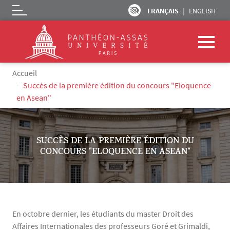
FRANÇAIS
ENGLISH
Logo
Aller au contenu principal
Fil d'Ariane
Accueil
Succès de la première édition du concours "Eloquence
en Asean"
SUCCÈS DE LA PREMIÈRE ÉDITION DU
CONCOURS "ELOQUENCE EN ASEAN"
En octobre dernier, les étudiants du master Droit des
Affaires Internationales des professeurs Goré et Grimaldi,