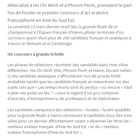
délocalisé à Ho Chi Minh et à Phnom Penh, prenaient le pari
fou de fonder le premier concours d'art oratoire
francophone en Asie du Sud Est.
Le vendredi 13 mars dernier avait lieu la grande finale de ce
Texte
championnat à l'Espace français d'Hanoï, phase terminale d'un
concours ayant réuni plus de 100 candidats français et asiatiques à
travers le Vietnam et le Cambodge.
Un concours à grande échelle
Les phases de sélections réunirent des candidats dans trois villes
différentes : Ho Chi Minh Ville, Phnom Penh et Hanoï. Durant celles-
ci, les candidats asiatiques s'affrontèrent lors de procès fictifs
endiablés tandis que les candidats français se mesurèrent sur des
sujets tels que « Les temps morts sont ils perdus » où encore « Faut
il jeter ses potes au feu ? » sous le regard d'un jury composé
d'avocats, d'entrepreneurs, de professeurs et de diplomates.
Les candidats vainqueurs des sélections « locales » furent qualifiés
pour la grande finale à Hanoï, réunissant 8 candidats issus des trois
villes pour un dernier affrontement visant a décerner les titres de «
meilleur orateur français d'Asie du Sud Est » et de « meilleur
orateur francophone d'Asie du Sud Est ».