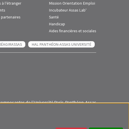
 à l'étranger
Mission Orientation Emploi
nts
Incubateur Assas Lab'
 partenaires
Santé
Handicap
Aides financières et sociales
RÉAGIRASSAS
HAL PANTHÉON-ASSAS UNIVERSITÉ
composantes de l’Université Paris-Panthéon-Assas
Visuel svg
Visuel svg
Visuel svg
Visuel svg