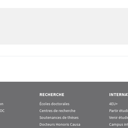
RECHERCHE
INTERNA
on
Écoles doctorales
4EU+
OOC
Centres de recherche
Partir étud
Soutenances de thèses
Venir étudi
Docteurs Honoris Causa
Campus in