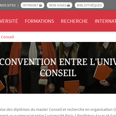
NOS SITES
INTRANET
MON ASSAS
BIBLIOTHÈQUES
Assas
VERSITÉ
FORMATIONS
RECHERCHE
INTERNA
c Conseil
CONVENTION ENTRE L'UNI
CONSEIL
emise des diplômes du master Conseil et recherche en organisation (
ement un partenariat entre l’université Paris 2 Panthéon-Assas et Sy