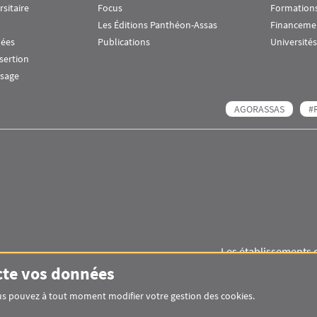
rsitaire
Focus
Formations
Les Éditions Panthéon-Assas
Financeme
nées
Publications
Universités
nsertion
ssage
AGORASSAS
#
Les établissements 
Images
Visuel svg
Visuel svg
cte vos données
Vous pouvez à tout moment modifier votre gestion des cookies.