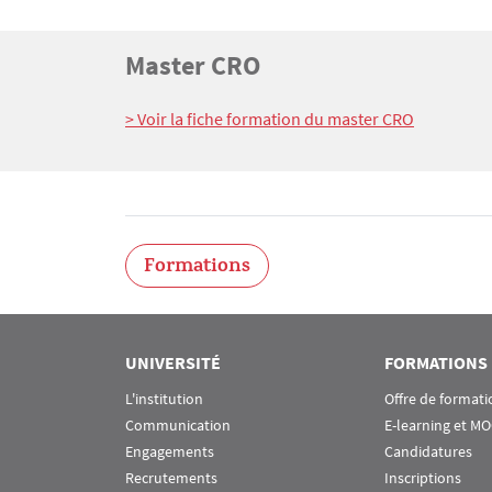
Titre
Master CRO
Bloc(s) libre(s)
Texte
> Voir la fiche formation du master CRO
Formations
UNIVERSITÉ
FORMATIONS
L'institution
Offre de formati
Communication
E-learning et M
Engagements
Candidatures
Recrutements
Inscriptions