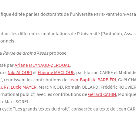
tifique éditée par les doctorants de l'Université Paris-Panthéon-Assa
ns les différentes implantations de l'Université (Panthéon, Assas, 
ionnels.
la
Revue de droit d'Assas
propose :
ossé par
Ariane MEYNAUD-ZEROUAL
.
eurs
Niki ALOUPI
et
Étienne MACLOUF
, par Florian CARRÉ et Mathil
t", réunissant les contributions de
Jean-Baptiste BARBIÈRI
, Gaël CH
AURY
,
Lucie MAYER
, Marc NICOD, Romain OLLARD, Frédéric ROUVIÈR
ernational public", avec les contributions de
Gérard CAHIN
, Moniqu
ean-Marc SOREL.
u cycle "Les grands textes du droit", consacrée au texte de Jean CA