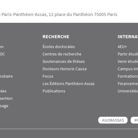
té Paris-Panthéon-Assas, 12 place du Panthéon 75005 Paris
RECHERCHE
INTERNA
on
Écoles doctorales
4EU+
OOC
Centres de recherche
Partir étud
Soutenances de thèses
Venir étudi
Docteurs Honoris Causa
Campus in
rsitaire
Focus
Formations
Les Éditions Panthéon-Assas
Financeme
nées
Publications
Universités
nsertion
ssage
AGORASSAS
#