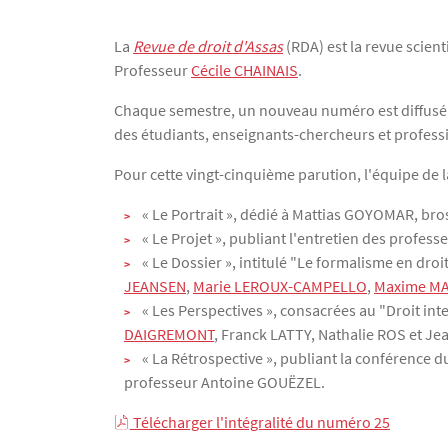
Texte
La
Revue de droit d'Assas
(RDA) est la revue scien
Professeur
Cécile CHAINAIS
.
Chaque semestre, un nouveau numéro est diffusé da
des étudiants, enseignants-chercheurs et profess
Pour cette vingt-cinquième parution, l'équipe de 
« Le Portrait », dédié à Mattias GOYOMAR, br
« Le Projet », publiant l'entretien des profess
« Le Dossier », intitulé "Le formalisme en droi
JEANSEN
,
Marie LEROUX-CAMPELLO
,
Maxime M
« Les Perspectives », consacrées au "Droit int
DAIGREMONT
, Franck LATTY, Nathalie ROS et J
« La Rétrospective », publiant la conférence d
professeur Antoine GOUËZEL.
Télécharger l'intégralité du numéro 25