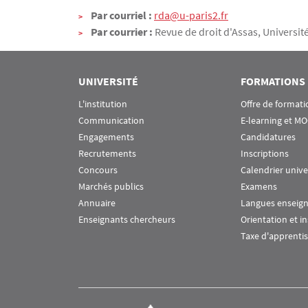
Contact
Par courriel :
rda@u-paris2.fr
Par courrier :
Revue de droit d'Assas, Universi
UNIVERSITÉ
FORMATIONS
L'institution
Offre de formati
Communication
E-learning et M
Engagements
Candidatures
Recrutements
Inscriptions
Concours
Calendrier unive
Marchés publics
Examens
Annuaire
Langues enseig
Enseignants chercheurs
Orientation et i
Taxe d'apprenti