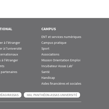
TIONAL
CAMPUS
ENT et services numériques
ier à l'étranger
Campus pratique
er à l'université
Sport
ternationaux
Associations
 à l'étranger
Mission Orientation Emploi
nts
Incubateur Assas Lab'
 partenaires
Santé
Handicap
Aides financières et sociales
RÉAGIRASSAS
HAL PANTHÉON-ASSAS UNIVERSITÉ