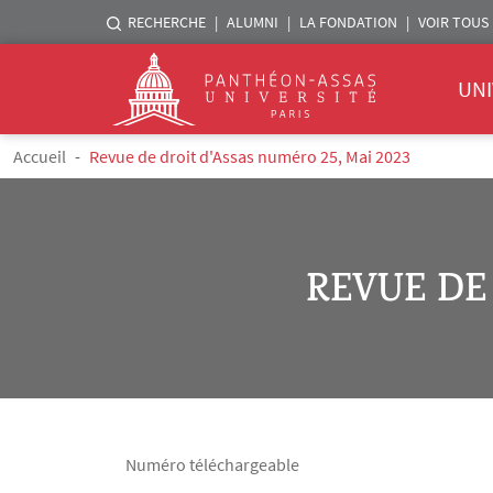
Menu liste sites Assas
RECHERCHE
ALUMNI
LA FONDATION
VOIR TOUS 
Menu 
Logo
UNI
Aller au contenu principal
Fil d'Ariane
Accueil
Revue de droit d'Assas numéro 25, Mai 2023
REVUE DE 
Numéro téléchargeable