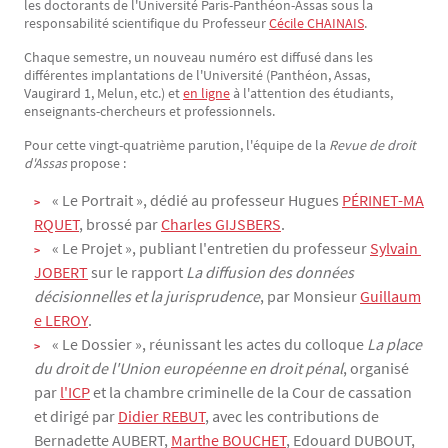
les doctorants de l'Université Paris-Panthéon-Assas sous la
responsabilité scientifique du Professeur
Cécile CHAINAIS
.
Chaque semestre, un nouveau numéro est diffusé dans les
différentes implantations de l'Université (Panthéon, Assas,
Vaugirard 1, Melun, etc.) et
en ligne
à l'attention des étudiants,
enseignants-chercheurs et professionnels.
Pour cette vingt-quatrième parution, l'équipe de la
Revue de droit
d'Assas
propose :
« Le Portrait », dédié au professeur Hugues
PÉRINET-MA
RQUET
, brossé par
Charles GIJSBERS
.
« Le Projet », publiant l'entretien du professeur
Sylvain 
JOBERT
sur le rapport
La diffusion des données
décisionnelles et la jurisprudence
, par Monsieur
Guillaum
e LEROY
.
« Le Dossier », réunissant les actes du colloque
La place
du droit de l'Union européenne en droit pénal
, organisé
par
l'ICP
et la chambre criminelle de la Cour de cassation
et dirigé par
Didier REBUT
, avec les contributions de
Bernadette AUBERT,
Marthe BOUCHET
, Edouard DUBOUT,