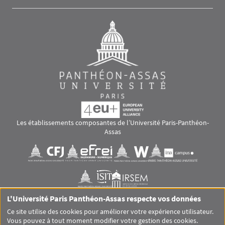
Les établissements composantes de l’Université Paris-Panthéon-
Assas
Images
Visuel svg
Visuel svg
Visuel svg
Visuel svg
Visuel svg
Visuel svg
L'Université Paris Panthéon-Assas respecte vos données
RS footer
Ce site utilise des cookies pour améliorer votre expérience utilisateur.
Vous pouvez à tout moment modifier votre gestion des cookies.