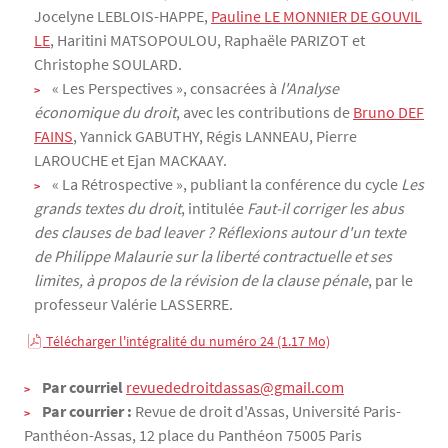
Jocelyne LEBLOIS-HAPPE,
Pauline LE MONNIER DE GOUVIL
LE
, Haritini MATSOPOULOU, Raphaële PARIZOT et
Christophe SOULARD.
« Les Perspectives », consacrées à
l'
Analyse
économique du droit
, avec les contributions de
Bruno DEF
FAINS
, Yannick GABUTHY, Régis LANNEAU, Pierre
LAROUCHE et Ejan MACKAAY.
« La Rétrospective », publiant la conférence du cycle
Les
grands textes du droit
, intitulée
Faut-il corriger les abus
des clauses de bad leaver ? Réflexions autour d'un texte
de Philippe Malaurie sur la liberté contractuelle et ses
limites, à propos de la révision de la clause pénale
, par le
professeur Valérie LASSERRE.
 Télécharger l'intégralité du numéro 24 (1.17 Mo)
Contact
Par courriel
revuededroitdassas@gmail.com
Par courrier :
Revue de droit d'Assas, Université Paris-
Panthéon-Assas, 12 place du Panthéon 75005 Paris