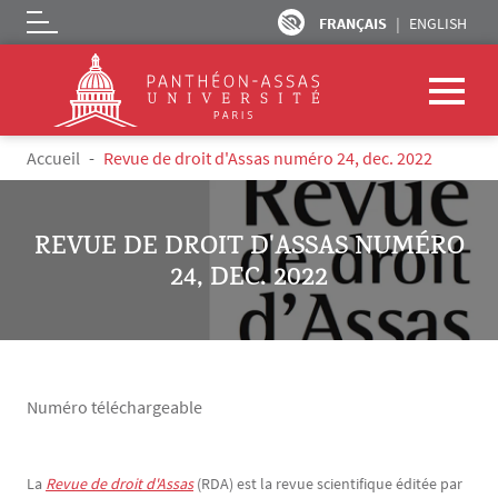
FRANÇAIS
ENGLISH
Logo
Aller au contenu principal
Fil d'Ariane
Accueil
Revue de droit d'Assas numéro 24, dec. 2022
REVUE DE DROIT D'ASSAS NUMÉRO
24, DEC. 2022
Numéro téléchargeable
La
Revue de droit d'Assas
(RDA) est la revue scientifique éditée par
Texte