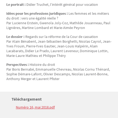
Le portrait :
Didier Truchet, l’intérêt général pour vocation
Idées pour les professions juridiques :
Les femmes et les métiers
du droit : vers une égalité réelle ?
Par Lucienne Erstein, Gwenola Joly-Coz, Mathilde Jouanneau, Paul
Lignières, Martine Lombard et Marie-Aimée Peyron
Le dossier :
Regards sur la réforme de la Cour de cassation
Par Alain Bénabent, Jean-Sébastien Borghetti, Nicolas Cayrol, Jean-
Yves Frouin, Pierre-Yves Gautier, Jean-Louis Halpérin, Alain
Lacabarats, Didier Le Prado, Laurent Leveneur, Dominique Lottin,
Marie-Laure Mathieu et Philippe Théry
Perspectives :
Histoire du droit
Par Boris Bernabé, Emmanuelle Chevreau, Nicolas Cornu Thénard,
Sophie Démare-Lafont, Olivier Descamps, Nicolas Laurent-Bonne,
Anthony Merger et Laurent Pfister
Titre
Téléchargement
Bloc(s) libre(s)
Numéro 16, mai 2018.pdf
Texte