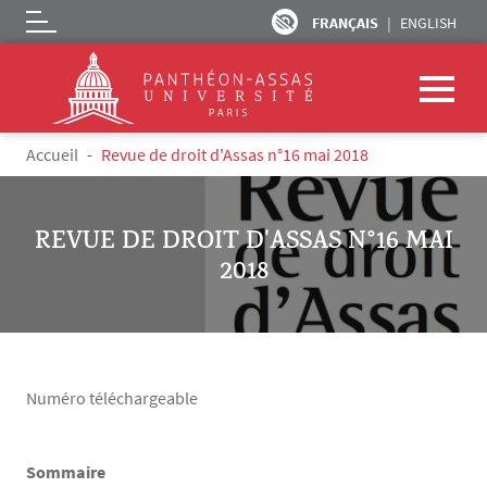
FRANÇAIS
ENGLISH
Logo
Aller au contenu principal
Fil d'Ariane
Accueil
Revue de droit d'Assas n°16 mai 2018
REVUE DE DROIT D'ASSAS N°16 MAI
2018
Numéro téléchargeable
Sommaire
Texte