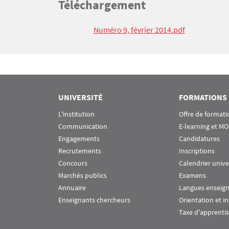
Titre
Téléchargement
Bloc(s) libre(s)
Texte
Numéro 9, février 2014.pdf
UNIVERSITÉ
FORMATIONS
L'institution
Offre de formati
Communication
E-learning et M
Engagements
Candidatures
Recrutements
Inscriptions
Concours
Calendrier unive
Marchés publics
Examens
Annuaire
Langues enseig
Enseignants chercheurs
Orientation et i
Taxe d'apprenti