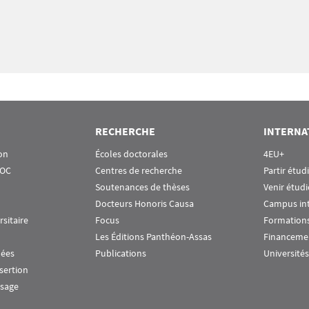
RECHERCHE
INTERNA
on
Écoles doctorales
4EU+
OOC
Centres de recherche
Partir étud
Soutenances de thèses
Venir étudi
Docteurs Honoris Causa
Campus in
rsitaire
Focus
Formations
Les Éditions Panthéon-Assas
Financeme
nées
Publications
Universités
nsertion
ssage