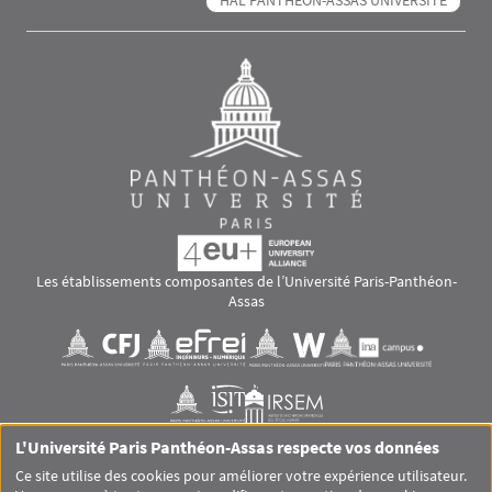
Les établissements composantes de l’Université Paris-Panthéon-
Assas
Images
Visuel svg
Visuel svg
Visuel svg
Visuel svg
Visuel svg
Visuel svg
L'Université Paris Panthéon-Assas respecte vos données
RS footer
Ce site utilise des cookies pour améliorer votre expérience utilisateur.