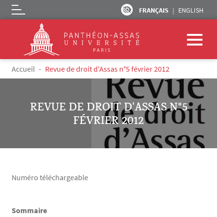
FRANÇAIS
ENGLISH
Logo
Aller au contenu principal
Fil d'Ariane
Accueil
Revue de droit d'Assas n°5 février 2012
REVUE DE DROIT D'ASSAS N°5
FÉVRIER 2012
Numéro téléchargeable
Sommaire
Texte