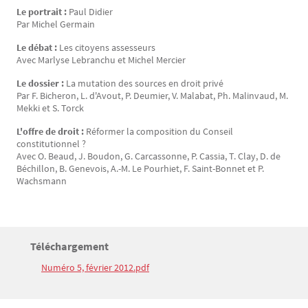
Le portrait :
Paul Didier
Par Michel Germain
Le débat :
Les citoyens assesseurs
Avec Marlyse Lebranchu et Michel Mercier
Le dossier :
La mutation des sources en droit privé
Par F. Bicheron, L. d'Avout, P. Deumier, V. Malabat, Ph. Malinvaud, M.
Mekki et S. Torck
L'offre de droit :
Réformer la composition du Conseil
constitutionnel ?
Avec O. Beaud, J. Boudon, G. Carcassonne, P. Cassia, T. Clay, D. de
Béchillon, B. Genevois, A.-M. Le Pourhiet, F. Saint-Bonnet et P.
Wachsmann
Titre
Téléchargement
Bloc(s) libre(s)
Numéro 5, février 2012.pdf
Texte